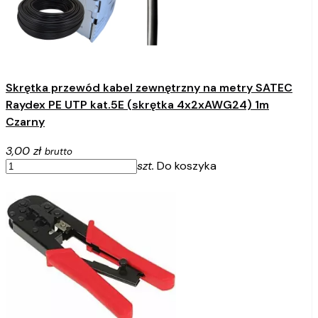
Skrętka przewód kabel zewnętrzny na metry SATEC
Raydex PE UTP kat.5E (skrętka 4x2xAWG24) 1m
Czarny
3,00 zł
brutto
szt.
Do koszyka