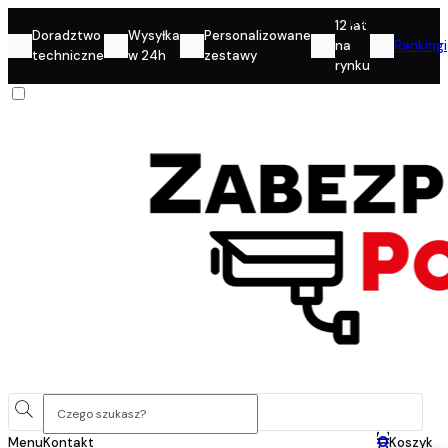
Konto
12 lat
Doradztwo
Wysyłka
Personalizowane
na
Rankingi
techniczne
w 24h
zestawy
rynku
0
Menu
Kontakt
Koszyk