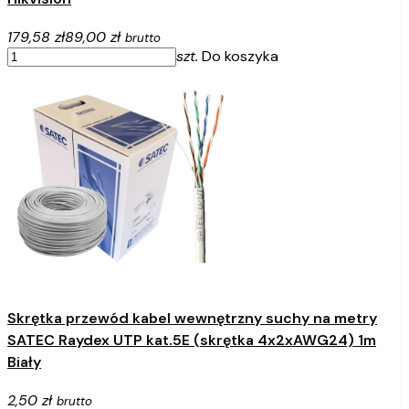
179,58 zł
89,00 zł
brutto
szt.
Do koszyka
Skrętka przewód kabel wewnętrzny suchy na metry
SATEC Raydex UTP kat.5E (skrętka 4x2xAWG24) 1m
Biały
2,50 zł
brutto