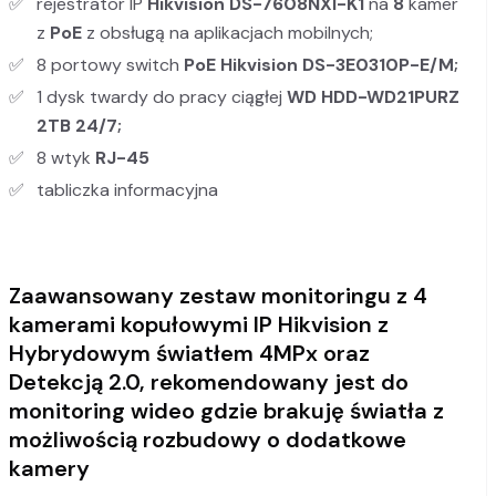
rejestrator IP
Hikvision DS-7608NXI-K1
na
8
kamer
z
PoE
z obsługą na aplikacjach mobilnych;
8 portowy switch
PoE
Hikvision DS-3E0310P-E/M
;
1 dysk twardy do pracy ciągłej
WD HDD-WD21PURZ
2TB 24/7;
8 wtyk
RJ-45
tabliczka informacyjna
Zaawansowany zestaw monitoringu z 4
kamerami kopułowymi IP Hikvision z
Hybrydowym światłem 4MPx oraz
Detekcją 2.0, rekomendowany jest do
monitoring wideo gdzie brakuję światła z
możliwością rozbudowy o dodatkowe
kamery