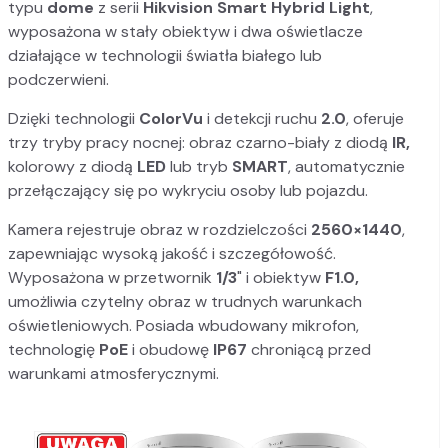
typu
dome
z serii
Hikvision Smart Hybrid Light
,
wyposażona w stały obiektyw i dwa oświetlacze
działające w technologii światła białego lub
podczerwieni.
Dzięki technologii
ColorVu
i detekcji ruchu
2.0
, oferuje
trzy tryby pracy nocnej: obraz czarno-biały z diodą
IR,
kolorowy z diodą
LED
lub tryb
SMART
, automatycznie
przełączający się po wykryciu osoby lub pojazdu.
Kamera rejestruje obraz w rozdzielczości
2560×1440
,
zapewniając wysoką jakość i szczegółowość.
Wyposażona w przetwornik
1/3
" i obiektyw
F1.0,
umożliwia czytelny obraz w trudnych warunkach
oświetleniowych. Posiada wbudowany mikrofon,
technologię
PoE
i obudowę
IP67
chroniącą przed
warunkami atmosferycznymi.