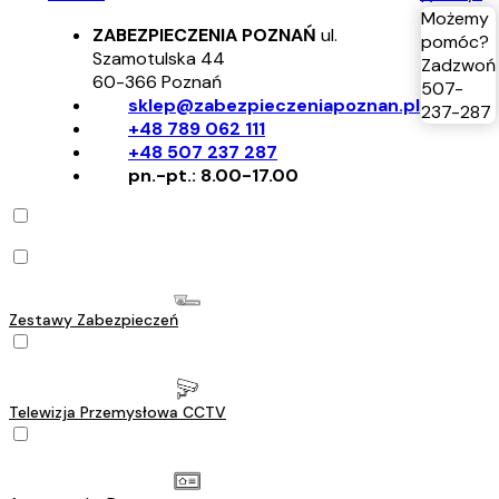
Możemy
ZABEZPIECZENIA POZNAŃ
ul.
pomóc?
Szamotulska 44
Zadzwoń
60-366
Poznań
507-
sklep@zabezpieczeniapoznan.pl
237-287
+48 789 062 111
+48 507 237 287
pn.-pt.: 8.00-17.00
Zestawy Zabezpieczeń
Telewizja Przemysłowa CCTV