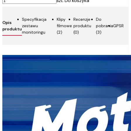
szt.
Do koszyka
Specyfikacja
Klipy
Recenzje
Do
Opis
zestawu
filmowe
produktu
pobrania
GPSR
produktu
monitoringu
(2)
(0)
(3)