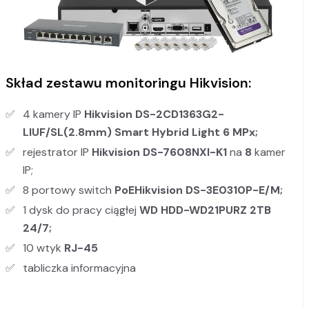
Skład zestawu monitoringu Hikvision:
4 kamery IP
Hikvision DS-2CD1363G2-
LIUF/SL
(2.8mm) Smart Hybrid Light 6 MPx;
rejestrator IP
Hikvision DS-7608NXI-K1
na
8
kamer
IP;
8 portowy switch
PoE
Hikvision DS-3E0310P-E/M
;
1 dysk do pracy ciągłej
WD HDD-WD21PURZ 2TB
24/7;
10 wtyk
RJ-45
tabliczka informacyjna