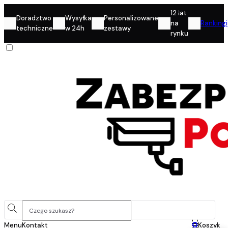
Konto
12 lat
Doradztwo
Wysyłka
Personalizowane
na
Rankingi
techniczne
w 24h
zestawy
rynku
0
Menu
Kontakt
Koszyk