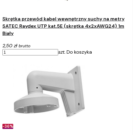
Skrętka przewód kabel wewnętrzny suchy na metry
SATEC Raydex UTP kat.5E (skrętka 4x2xAWG24) 1m
Biały
2,50 zł
brutto
szt.
Do koszyka
-36%