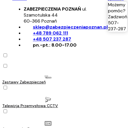
Możemy
ZABEZPIECZENIA POZNAŃ
ul.
pomóc?
Szamotulska 44
Zadzwoń
60-366
Poznań
507-
sklep@zabezpieczeniapoznan.pl
237-287
+48 789 062 111
+48 507 237 287
pn.-pt.: 8.00-17.00
Zestawy Zabezpieczeń
Telewizja Przemysłowa CCTV