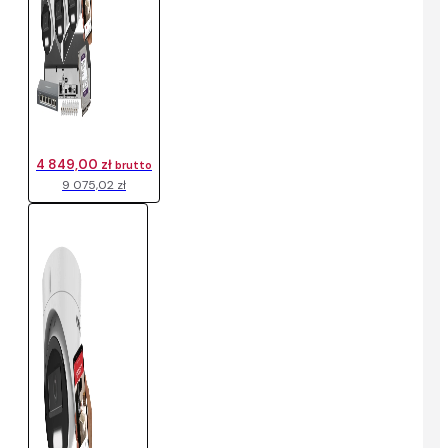
4 849,00 zł
brutto
9 075,02 zł