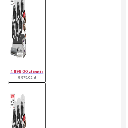
4 699,00 zł
brutto
8 875,02 zł