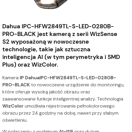
Dahua IPC-HFW2849TL-S-LED-0280B-
PRO-BLACK jest kamerą z serii WizSense
S2 wyposażoną w nowoczesne
technologie, takie jak sztuczna
inteligencja AI (w tym perymetryka i SMD
Plus) oraz WizColor.
Kamera
IP Dahua
IPC-HFW2849TL-S-LED-0280B-
PRO-BLACK
to nowoczesne urządzenie do monitoringu,
które oferuje wysoką jakość obrazu oraz
zaawansowane funkcje inteligentnej analizy. Technologia
WizColor
umożliwia rejestrowanie pełnokolorowego
obrazu przez 24 godziny na dobę, nawet przy słabym
oświetleniu.
W połączeniu z wydajnym
AI-ISP
oraz dużym