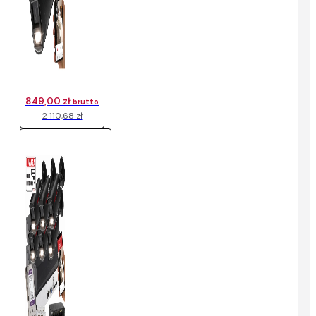
849,00 zł
brutto
2 110,68 zł