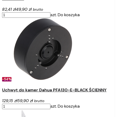
82,41 zł
49,90 zł
brutto
szt.
Do koszyka
-54%
Uchwyt do kamer Dahua PFA130-E-BLACK ŚCIENNY
129,15 zł
59,90 zł
brutto
szt.
Do koszyka