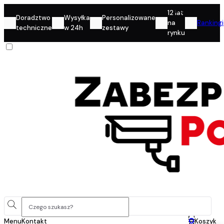
Konto
12 lat
Doradztwo
Wysyłka
Personalizowane
na
Rankingi
techniczne
w 24h
zestawy
rynku
0
Menu
Kontakt
Koszyk