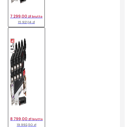
7 299,00 zł
brutto
15 921,14 zł
8 799,00 zł
brutto
19 992,50 zł