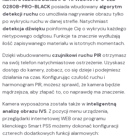
0280B-PRO-BLACK
posiada wbudowany
algorytm
detekcji ruchu
co umożliwia nagrywanie obrazu tylko
po wykryciu ruchu w danej strefie. Natychmiast
detekcja dźwięku
poinformuje Cię o wykryciu każdego
nietypowego odgłosu. Funkcje ta znacznie wydłużają
ilość zapisywanego materiału w istotnych momentach.
Dzięki wbudowanemu
czujnikowi ruchu PIR
otrzymasz
na swój telefon natychmiastowe ostrzeżenie. Uzyskasz
dostęp do kamery, zobacz, co się dzieje i podejmiesz
działania na czas. Konfigurując czułość ruchu i
harmonogram PIR, możesz sprawić, że kamera będzie
mądrzejsza, aby złapać to, co naprawdę ma znaczenie.
Kamera wyposażona została także w
inteligentną
analizę obrazu IVS
. Z pozycji menu urządzenia,
przeglądarki internetowej WEB oraz programu
klienckiego Smart PSS możemy dokonać konfiguracji
czterech dodatkowych funkcji alarmowych: