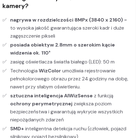
kamery?
nagrywa w rozdzielczości 8MPx (3840 x 2160) -
to wysoka jakość gwarantująca szeroki kadr i duże
zagęszczenie pikseli
posiada obiektyw 2.8mm o szerokim kącie
widzenia ok. 110°
zasięg oświetlacza światła białego (LED): 50 m
Technologia
WizColor
umożliwia rejestrowanie
pełnokolorowego obrazu przez 24 godziny na dobę,
nawet przy słabym oświetleniu.
sztuczna inteligencja AI
WizSense
z funkcją
ochrony perymetrycznej
zwiększa poziom
bezpieczeństwa i gwarantują wykrycie wszystkich
niepożądanych zdarzeń
SMD+
inteligentna detekcja ruchu (człowiek, pojazd
silnikowy, pojazd bezsilnikowy)