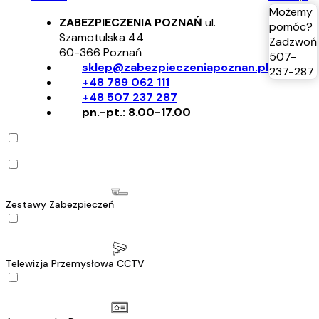
Możemy
ZABEZPIECZENIA POZNAŃ
ul.
pomóc?
Szamotulska 44
Zadzwoń
60-366
Poznań
507-
sklep@zabezpieczeniapoznan.pl
237-287
+48 789 062 111
+48 507 237 287
pn.-pt.: 8.00-17.00
Zestawy Zabezpieczeń
Telewizja Przemysłowa CCTV