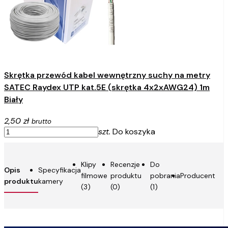
Skrętka przewód kabel wewnętrzny suchy na metry
SATEC Raydex UTP kat.5E (skrętka 4x2xAWG24) 1m
Biały
2,50 zł
brutto
szt.
Do koszyka
Klipy
Recenzje
Do
Opis
Specyfikacja
filmowe
produktu
pobrania
Producent
produktu
kamery
(3)
(0)
(1)