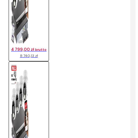
4 799,00 zł
brutto
8 740,13 zł