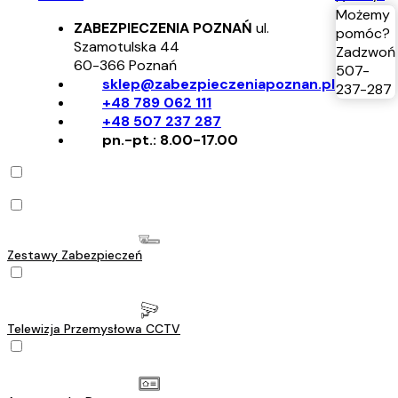
Możemy
ZABEZPIECZENIA POZNAŃ
ul.
pomóc?
Szamotulska 44
Zadzwoń
60-366
Poznań
507-
sklep@zabezpieczeniapoznan.pl
237-287
+48 789 062 111
+48 507 237 287
pn.-pt.: 8.00-17.00
Zestawy Zabezpieczeń
Telewizja Przemysłowa CCTV