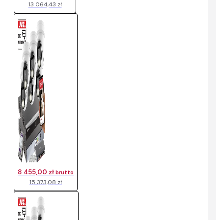
13 064,43 zł
8 455,00 zł
brutto
15 373,08 zł