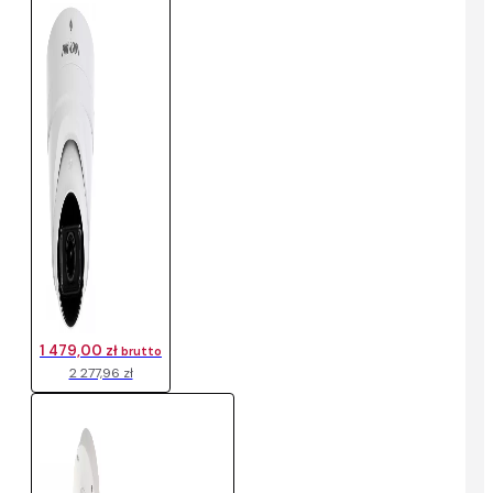
1 479,00 zł
brutto
2 277,96 zł