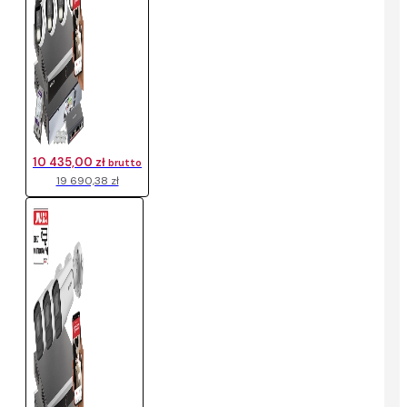
10 435,00 zł
brutto
19 690,38 zł