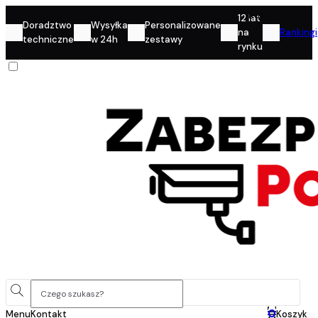
Konto
12 lat
Doradztwo
Wysyłka
Personalizowane
na
Rankingi
techniczne
w 24h
zestawy
rynku
0
Menu
Kontakt
Koszyk