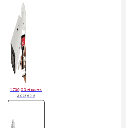
1 739,00 zł
brutto
3 078,69 zł