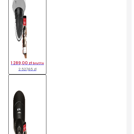
1 289,00 zł
brutto
2 527,65 zł