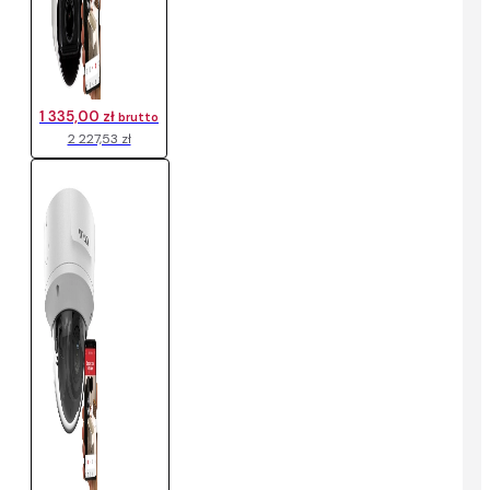
1 335,00 zł
brutto
2 227,53 zł