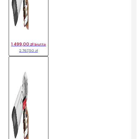
1 499,00 zł
brutto
2 767,50 zł