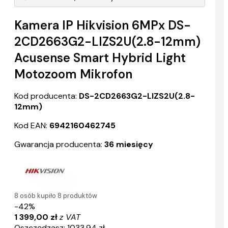
Kamera IP Hikvision 6MPx DS-
2CD2663G2-LIZS2U(2.8-12mm)
Acusense Smart Hybrid Light
Motozoom Mikrofon
Kod producenta:
DS-2CD2663G2-LIZS2U(2.8-
12mm)
Kod EAN:
6942160462745
Gwarancja producenta:
36 miesięcy
8 osób kupiło 8 produktów
-42%
1 399,00 zł
z VAT
Oszczędzasz: 1033,94 zł