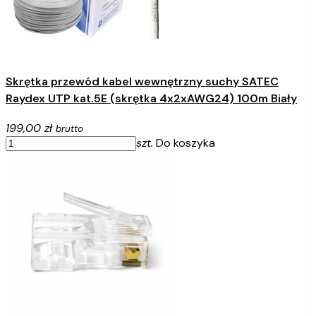
Skrętka przewód kabel wewnętrzny suchy SATEC
Raydex UTP kat.5E (skrętka 4x2xAWG24) 100m Biały
199,00 zł
brutto
szt.
Do koszyka