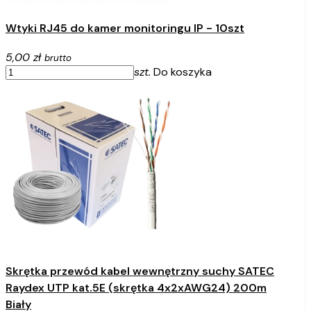
Wtyki RJ45 do kamer monitoringu IP - 10szt
5,00 zł
brutto
szt.
Do koszyka
Skrętka przewód kabel wewnętrzny suchy SATEC
Raydex UTP kat.5E (skrętka 4x2xAWG24) 200m
Biały