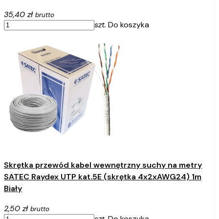
35,40 zł
brutto
szt.
Do koszyka
Skrętka przewód kabel wewnętrzny suchy na metry
SATEC Raydex UTP kat.5E (skrętka 4x2xAWG24) 1m
Biały
2,50 zł
brutto
szt.
Do koszyka