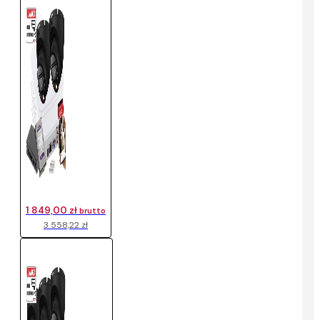
1 849,00 zł
brutto
3 558,22 zł