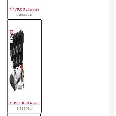
4 479,00 zł
brutto
9 852,87 zł
4 099,00 zł
brutto
8 865,18 zł