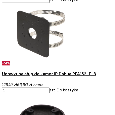
-51%
Uchwyt na słup do kamer IP Dahua PFA152-E-B
129,15 zł
63,90 zł
brutto
szt.
Do koszyka