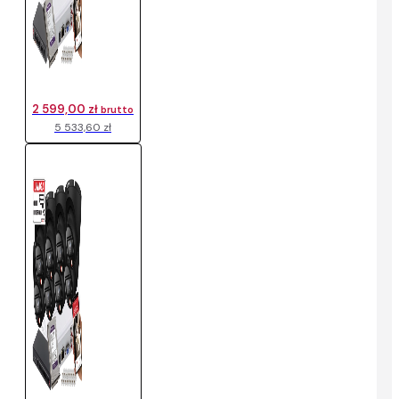
2 599,00 zł
brutto
5 533,60 zł