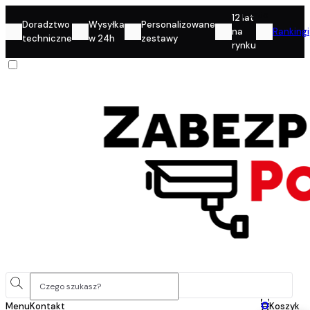
Konto
12 lat
Doradztwo
Wysyłka
Personalizowane
na
Rankingi
techniczne
w 24h
zestawy
rynku
0
Menu
Kontakt
Koszyk