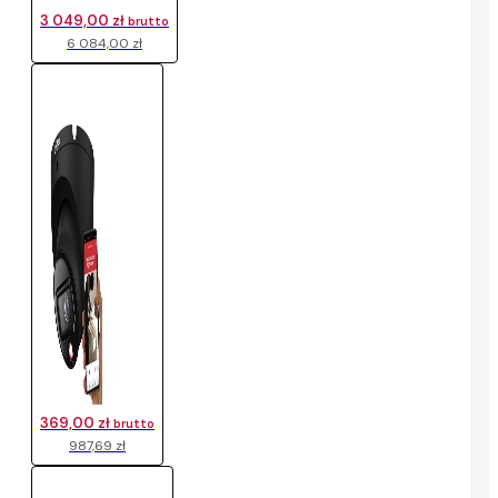
3 049,00 zł
brutto
6 084,00 zł
369,00 zł
brutto
987,69 zł