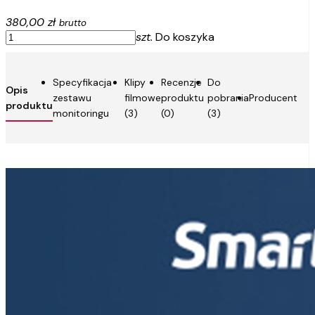
380,00 zł
brutto
szt.
Do koszyka
Specyfikacja
Klipy
Recenzje
Do
Opis
zestawu
filmowe
produktu
pobrania
Producent
produktu
monitoringu
(3)
(0)
(3)