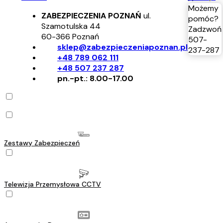
Możemy
ZABEZPIECZENIA POZNAŃ
ul.
pomóc?
Szamotulska 44
Zadzwoń
60-366
Poznań
507-
sklep@zabezpieczeniapoznan.pl
237-287
+48 789 062 111
+48 507 237 287
pn.-pt.: 8.00-17.00
Zestawy Zabezpieczeń
Telewizja Przemysłowa CCTV