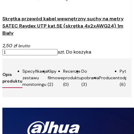
Skrętka przewód kabel wewnętrzny suchy na metry
SATEC Raydex UTP kat.5E (skrętka 4x2xAWG24) 1m
Biały
2,50 zł
brutto
szt.
Do koszyka
Specyfikacja
Klipy
Recenzje
Do
Pytania
Opis
zestawu
filmowe
produktu
pobrania
Producent
odpowi
produktu
monitoringu
(2)
(0)
(3)
(6)