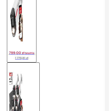
799,00 zł
brutto
1 779,81 zł