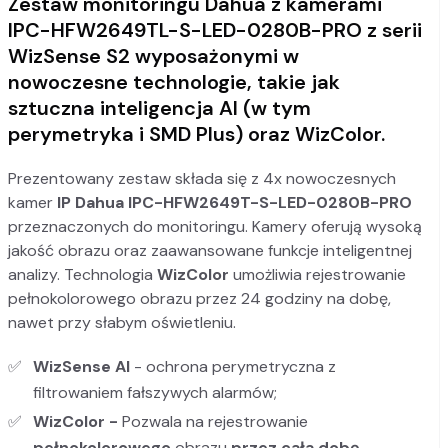
Zestaw monitoringu Dahua z kamerami
IPC-HFW2649TL-S-LED-0280B-PRO z serii
WizSense S2 wyposażonymi w
nowoczesne technologie, takie jak
sztuczna inteligencja AI (w tym
perymetryka i SMD Plus) oraz WizColor.
Prezentowany zestaw składa się z 4x nowoczesnych
kamer
IP Dahua
IPC-HFW2649T-S-LED-0280B-PRO
przeznaczonych do monitoringu. Kamery oferują wysoką
jakość obrazu oraz zaawansowane funkcje inteligentnej
analizy. Technologia
WizColor
umożliwia rejestrowanie
pełnokolorowego obrazu przez 24 godziny na dobę,
nawet przy słabym oświetleniu.
WizSense AI
- ochrona perymetryczna z
filtrowaniem fałszywych alarmów;
WizColor -
Pozwala na rejestrowanie
pełnokolorowego
obrazu
przez cała dobę.