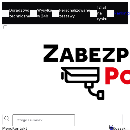
Konto
12 lat
Doradztwo
Wysyłka
Personalizowane
na
Rankingi
techniczne
w 24h
zestawy
rynku
0
Menu
Kontakt
Koszyk