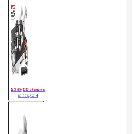
5 249,00 zł
brutto
10 226,30 zł