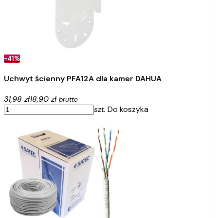
-41%
Uchwyt ścienny PFA12A dla kamer DAHUA
31,98 zł
18,90 zł
brutto
szt.
Do koszyka