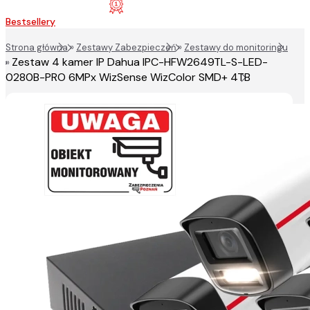
Bestsellery
Strona główna
»
Zestawy Zabezpieczeń
»
Zestawy do monitoringu
Zestaw 4 kamer IP Dahua IPC-HFW2649TL-S-LED-
»
0280B-PRO 6MPx WizSense WizColor SMD+ 4TB