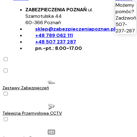
Możemy
ZABEZPIECZENIA POZNAŃ
ul.
pomóc?
Szamotulska 44
Zadzwoń
60-366
Poznań
507-
sklep@zabezpieczeniapoznan.pl
237-287
+48 789 062 111
+48 507 237 287
pn.-pt.: 8.00-17.00
Zestawy Zabezpieczeń
Telewizja Przemysłowa CCTV