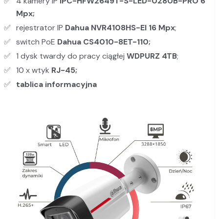
4 kamery IP
IPC-HFW2649T-S-LED-0280B-PRO 6
Mpx;
rejestrator IP
Dahua NVR4108HS-EI
16 Mpx
;
switch PoE
Dahua CS4010-8ET-110;
1 dysk twardy do pracy ciągłej
WDPURZ
4TB
;
10 x wtyk
RJ-45;
tablica informacyjna