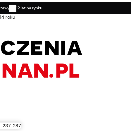
stawy
12 lat na rynku
14 roku
-237-287