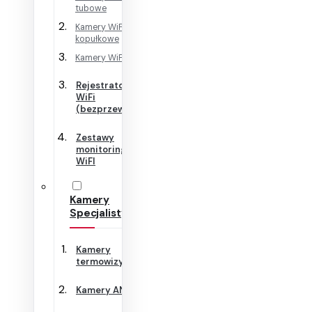
tubowe
Kamery WiFi
kopułkowe
Kamery WiFi Cube
Rejestratory
WiFi
(bezprzewodowe)
Zestawy
monitoringu
WiFI
Kamery
Specjalistyczne
Kamery
termowizyjne
Kamery ANPR