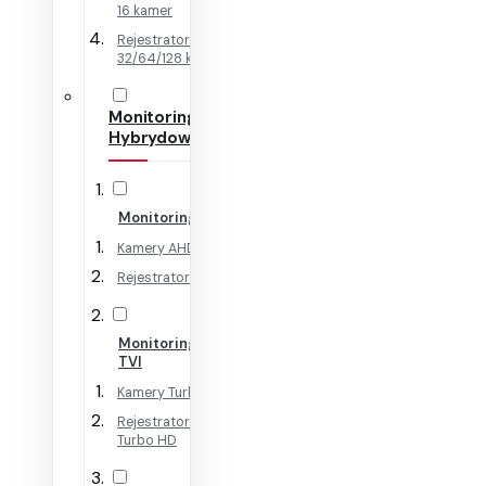
16 kamer
Rejestratory IP na
32/64/128 kamer
Monitoring
Hybrydowy
Monitoring AHD
Kamery AHD
Rejestratory AHD
Monitoring HD-
TVI
Kamery Turbo HD
Rejestratory
Turbo HD