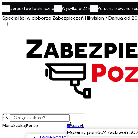
Doradztwo techniczne
Wysyłka w 24h
Personalizowane ze
Specjaliści w doborze Zabezpieczeń Hikvision / Dahua od 20
0
Menu
Szukaj
Konto
Koszyk
Możemy pomóc? Zadzwoń 507
Twoje konto