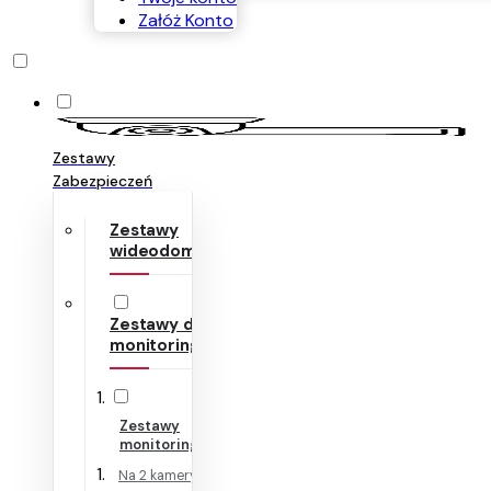
Załóż Konto
Zestawy
Zabezpieczeń
Zestawy
wideodomofonów
Zestawy do
monitoringu
Zestawy
monitoringu IP
Na 2 kamery