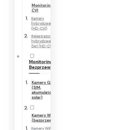
Monitoring HD-
CVI
Kamery
hybrydowe 4w1
(HD-CVI)
Rejestratory
hybrydowe + IP
5w1 (HD-CVI)
Monitoring
Bezprzewodowy
Kamery GSM
(SIM,
akumulator,
solar)
Kamery WiFi
(bezprzewodowe)
Kamery WiFi