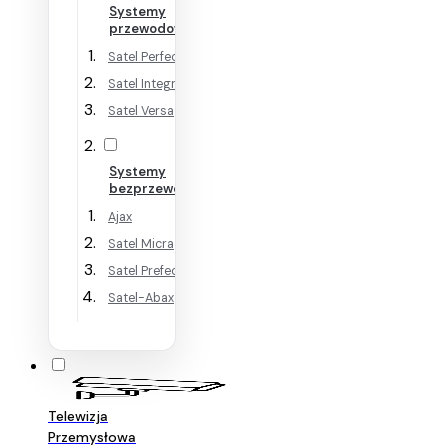
Systemy
przewodowe
Satel Perfecta
Satel Integra
Satel Versa
Systemy
bezprzewodowe
Ajax
Satel Micra
Satel Prefecta WRL
Satel-Abax
Telewizja
Przemysłowa