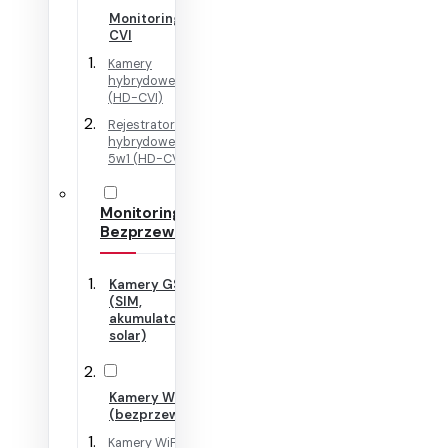
Monitoring HD-
CVI
Kamery
hybrydowe 4w1
(HD-CVI)
Rejestratory
hybrydowe + IP
5w1 (HD-CVI)
Monitoring
Bezprzewodowy
Kamery GSM
(SIM,
akumulator,
solar)
Kamery WiFi
(bezprzewodowe)
Kamery WiFi