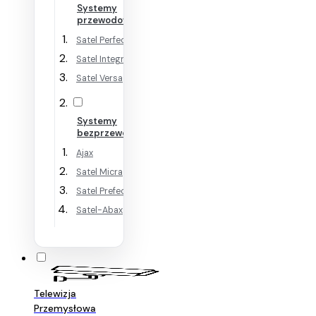
Systemy
przewodowe
Satel Perfecta
Satel Integra
Satel Versa
Systemy
bezprzewodowe
Ajax
Satel Micra
Satel Prefecta WRL
Satel-Abax
Telewizja
Przemysłowa