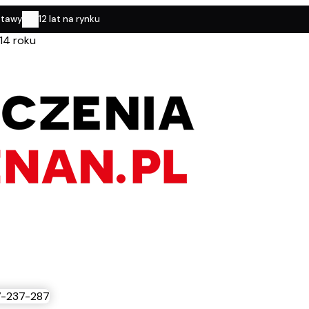
stawy
12 lat na rynku
14 roku
-237-287