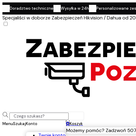
Doradztwo techniczne
Wysyłka w 24h
Personalizowane ze
Specjaliści w doborze Zabezpieczeń Hikvision / Dahua od 20
0
Menu
Szukaj
Konto
Koszyk
Możemy pomóc? Zadzwoń 507
Twoje konto