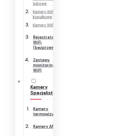
tubowe
Kamery WiFi
kopułkowe
Kamery WiFi Cube
Rejestratory
WiFi
(bezprzewodowe)
Zestawy
monitoringu
WiFI
Kamery
Specjalistyczne
Kamery
termowizyjne
Kamery ANPR