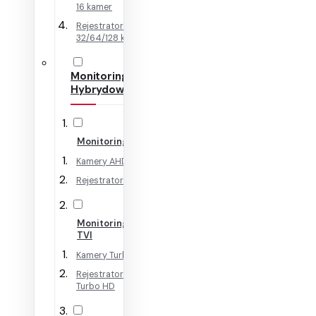
16 kamer
Rejestratory IP na
32/64/128 kamer
Monitoring
Hybrydowy
Monitoring AHD
Kamery AHD
Rejestratory AHD
Monitoring HD-
TVI
Kamery Turbo HD
Rejestratory
Turbo HD