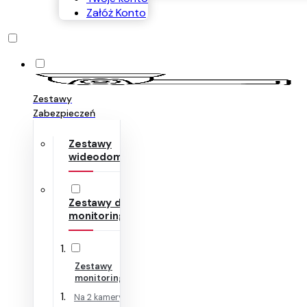
Załóż Konto
Zestawy
Zabezpieczeń
Zestawy
wideodomofonów
Zestawy do
monitoringu
Zestawy
monitoringu IP
Na 2 kamery