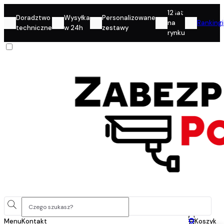
Konto
12 lat
Doradztwo
Wysyłka
Personalizowane
na
Rankingi
techniczne
w 24h
zestawy
rynku
0
Menu
Kontakt
Koszyk