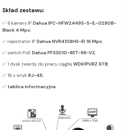
Skład zestawu:
✅ 8 kamery IP
Dahua IPC-HFW2449S-S-IL-0280B-
Black 4 Mpx;
✅ rejestrator IP
Dahua NVR4108HS-EI
16 Mpx
;
✅ switch PoE
Dahua PFS3010-8ET-96-V2
;
✅ 1 dysk twardy do pracy ciągłej
WD61PURZ
6TB
;
✅ 16 x wtyk
RJ-45;
✅
tablica informacyjna