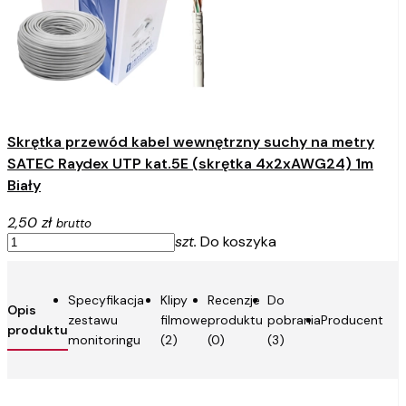
Skrętka przewód kabel wewnętrzny suchy na metry
SATEC Raydex UTP kat.5E (skrętka 4x2xAWG24) 1m
Biały
2,50 zł
brutto
szt.
Do koszyka
Specyfikacja
Klipy
Recenzje
Do
Opis
zestawu
filmowe
produktu
pobrania
Producent
produktu
monitoringu
(2)
(0)
(3)