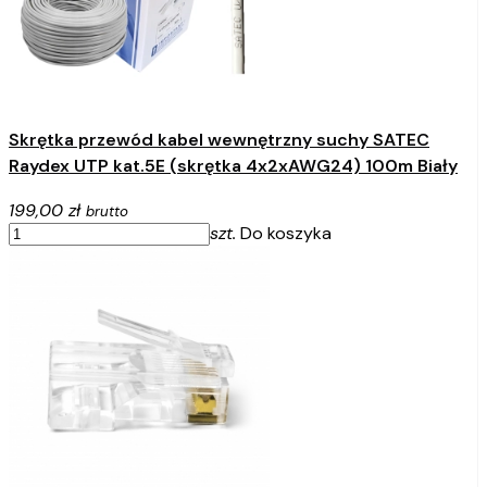
Skrętka przewód kabel wewnętrzny suchy SATEC
Raydex UTP kat.5E (skrętka 4x2xAWG24) 100m Biały
199,00 zł
brutto
szt.
Do koszyka