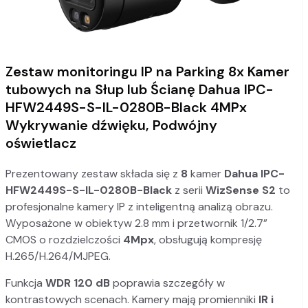
Zestaw monitoringu IP na Parking 8x Kamer
tubowych na Słup lub Ścianę Dahua IPC-
HFW2449S-S-IL-0280B-Black 4MPx
Wykrywanie dźwięku, Podwójny
oświetlacz
Prezentowany zestaw składa się z
8
kamer
Dahua IPC-
HFW2449S-S-IL-0280B-Black
z serii
WizSense S2
to
profesjonalne kamery IP z inteligentną analizą obrazu.
Wyposażone w obiektyw 2.8 mm i przetwornik 1/2.7”
CMOS o rozdzielczości
4Mpx
, obsługują kompresję
H.265/H.264/MJPEG.
Funkcja
WDR 120 dB
poprawia szczegóły w
kontrastowych scenach. Kamery mają promienniki
IR i