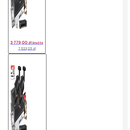
3 779,00 zł
brutto
7 523,25 zł