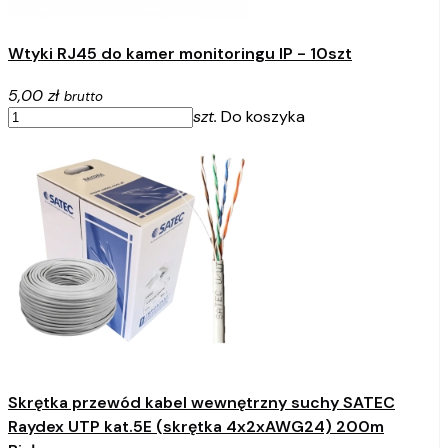
Wtyki RJ45 do kamer monitoringu IP - 10szt
5,00 zł
brutto
szt.
Do koszyka
Skrętka przewód kabel wewnętrzny suchy SATEC
Raydex UTP kat.5E (skrętka 4x2xAWG24) 200m