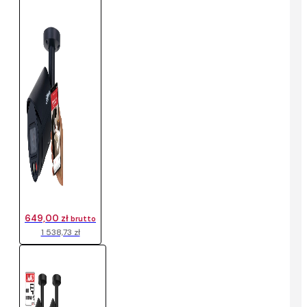
649,00 zł
brutto
1 538,73 zł