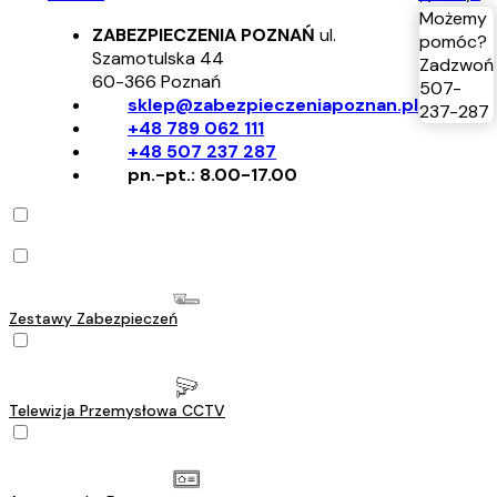
Możemy
ZABEZPIECZENIA POZNAŃ
ul.
pomóc?
Szamotulska 44
Zadzwoń
60-366
Poznań
507-
sklep@zabezpieczeniapoznan.pl
237-287
+48 789 062 111
+48 507 237 287
pn.-pt.: 8.00-17.00
Zestawy Zabezpieczeń
Telewizja Przemysłowa CCTV