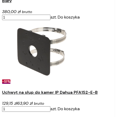
Biały
380,00 zł
brutto
szt.
Do koszyka
-51%
Uchwyt na słup do kamer IP Dahua PFA152-E-B
129,15 zł
63,90 zł
brutto
szt.
Do koszyka