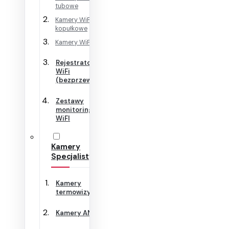
tubowe
Kamery WiFi
kopułkowe
Kamery WiFi Cube
Rejestratory
WiFi
(bezprzewodowe)
Zestawy
monitoringu
WiFI
Kamery
Specjalistyczne
Kamery
termowizyjne
Kamery ANPR