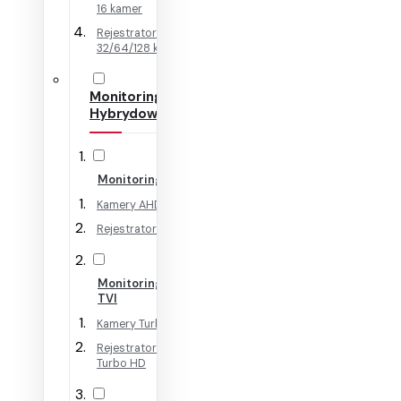
16 kamer
Rejestratory IP na
32/64/128 kamer
Monitoring
Hybrydowy
Monitoring AHD
Kamery AHD
Rejestratory AHD
Monitoring HD-
TVI
Kamery Turbo HD
Rejestratory
Turbo HD