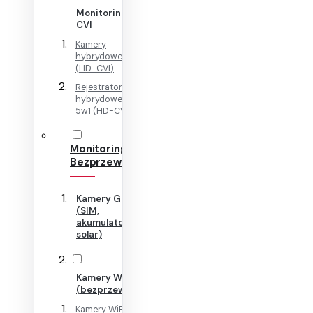
Monitoring HD-
CVI
Kamery
hybrydowe 4w1
(HD-CVI)
Rejestratory
hybrydowe + IP
5w1 (HD-CVI)
Monitoring
Bezprzewodowy
Kamery GSM
(SIM,
akumulator,
solar)
Kamery WiFi
(bezprzewodowe)
Kamery WiFi