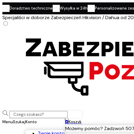
Doradztwo techniczne
Wysyłka w 24h
Personalizowane ze
Specjaliści w doborze Zabezpieczeń Hikvision / Dahua od 20
0
Menu
Szukaj
Konto
Koszyk
Możemy pomóc? Zadzwoń 507
Twoje konto