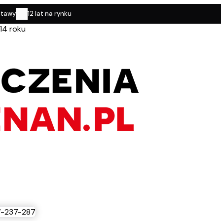
stawy
12 lat na rynku
14 roku
-237-287