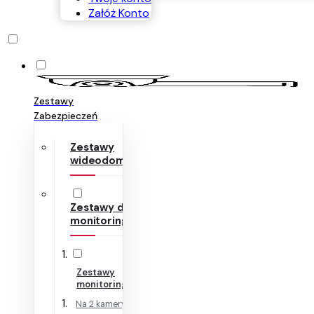
Załóż Konto
Zestawy
Zabezpieczeń
Zestawy
wideodomofonów
Zestawy do
monitoringu
Zestawy
monitoringu IP
Na 2 kamery