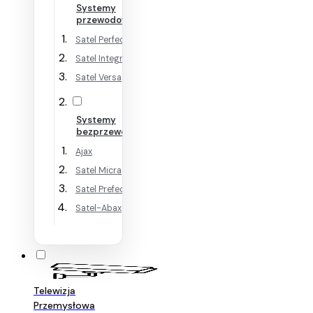
Systemy
przewodowe
Satel Perfecta
Satel Integra
Satel Versa
Systemy
bezprzewodowe
Ajax
Satel Micra
Satel Prefecta WRL
Satel-Abax
Telewizja
Przemysłowa