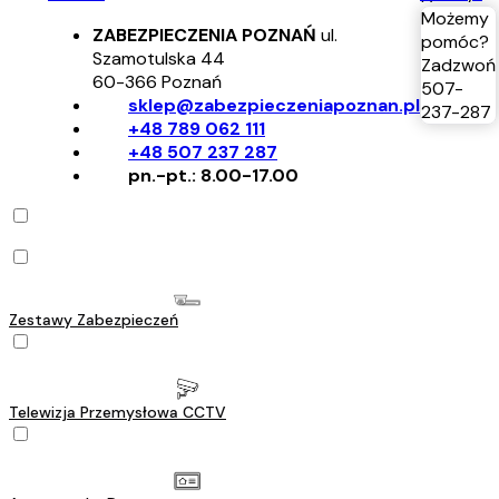
Możemy
ZABEZPIECZENIA POZNAŃ
ul.
pomóc?
Szamotulska 44
Zadzwoń
60-366
Poznań
507-
sklep@zabezpieczeniapoznan.pl
237-287
+48 789 062 111
+48 507 237 287
pn.-pt.: 8.00-17.00
Zestawy Zabezpieczeń
Telewizja Przemysłowa CCTV