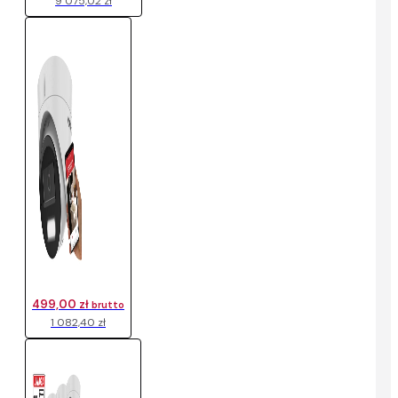
9 075,02 zł
499,00 zł
brutto
1 082,40 zł