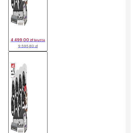
4 499,00 zł
brutto
9 595,80 zł