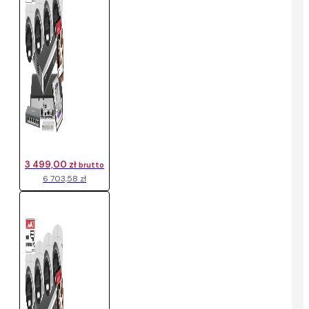
3 499,00 zł
brutto
6 703,58 zł