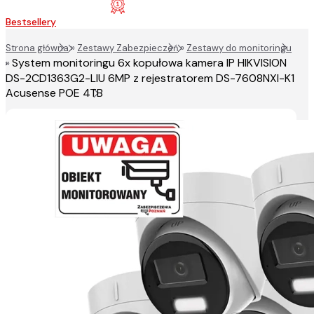
Bestsellery
Strona główna
»
Zestawy Zabezpieczeń
»
Zestawy do monitoringu
System monitoringu 6x kopułowa kamera IP HIKVISION
»
DS-2CD1363G2-LIU 6MP z rejestratorem DS-7608NXI-K1
Acusense POE 4TB