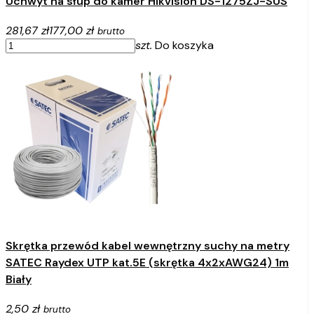
Uchwyt na słup do kamer Hikvision DS-1275ZJ-SUS
281,67 zł
177,00 zł
brutto
szt.
Do koszyka
Skrętka przewód kabel wewnętrzny suchy na metry
SATEC Raydex UTP kat.5E (skrętka 4x2xAWG24) 1m
Biały
2,50 zł
brutto