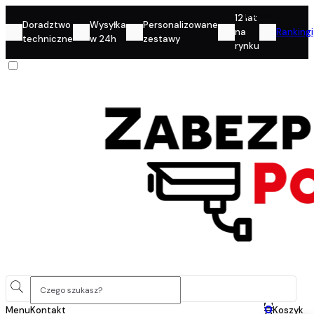
Konto
12 lat
Doradztwo
Wysyłka
Personalizowane
na
Rankingi
techniczne
w 24h
zestawy
rynku
0
Menu
Kontakt
Koszyk