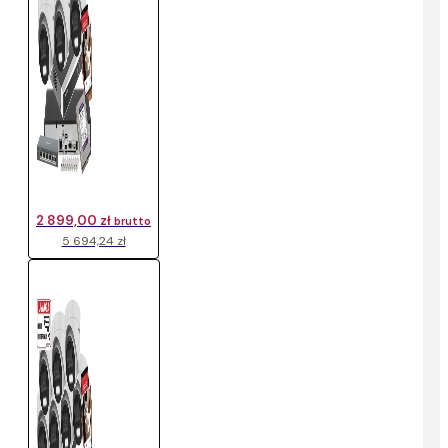
2 899,00 zł
brutto
5 694,24 zł