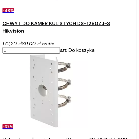
-48%
CHWYT DO KAMER KULISTYCH DS-1280ZJ-S
Hikvision
172,20 zł
89,00 zł
brutto
szt.
Do koszyka
-37%