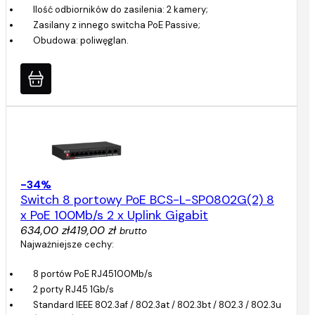
Ilość odbiorników do zasilenia: 2 kamery;
Zasilany z innego switcha PoE Passive;
Obudowa: poliwęglan.
-34%
Switch 8 portowy PoE BCS-L-SP0802G(2) 8
x PoE 100Mb/s 2 x Uplink Gigabit
634,00 zł
419,00 zł
brutto
Najważniejsze cechy:
8 portów PoE RJ45100Mb/s
2 porty RJ45 1Gb/s
Standard IEEE 802.3af / 802.3at / 802.3bt / 802.3 / 802.3u