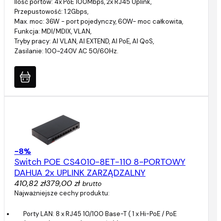
Ilość portów: 4x PoE 100Mbps, 2x RJ45 Uplink,
Przepustowość: 1.2Gbps,
Max. moc: 36W - port pojedynczy, 60W- moc całkowita,
Funkcja: MDI/MDIX, VLAN,
Tryby pracy: AI VLAN, AI EXTEND, AI PoE, AI QoS,
Zasilanie: 100~240V AC 50/60Hz.
-8%
Switch POE CS4010-8ET-110 8-PORTOWY
DAHUA 2x UPLINK ZARZĄDZALNY
410,82 zł
379,00 zł
brutto
Najważniejsze cechy produktu:
Porty LAN: 8 x RJ45 10/100 Base-T ( 1 x Hi-PoE / PoE