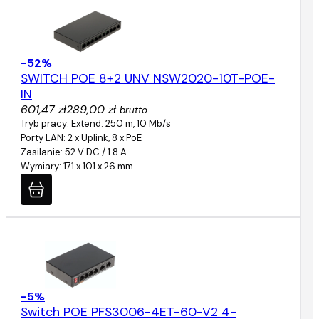
-52%
SWITCH POE 8+2 UNV NSW2020-10T-POE-
IN
601,47 zł
289,00 zł
brutto
Tryb pracy: Extend: 250 m, 10 Mb/s
Porty LAN: 2 x Uplink, 8 x PoE
Zasilanie: 52 V DC / 1.8 A
Wymiary: 171 x 101 x 26 mm
-5%
Switch POE PFS3006-4ET-60-V2 4-