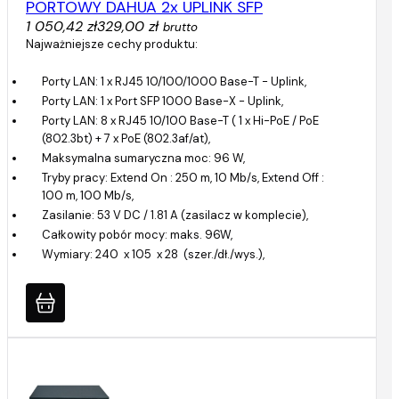
PORTOWY DAHUA 2x UPLINK SFP
1 050,42 zł
329,00 zł
brutto
Najważniejsze cechy produktu:
Porty LAN: 1 x RJ45 10/100/1000 Base-T - Uplink,
Porty LAN: 1 x Port SFP 1000 Base-X - Uplink,
Porty LAN: 8 x RJ45 10/100 Base-T ( 1 x Hi-PoE / PoE
(802.3bt) + 7 x PoE (802.3af/at),
Maksymalna sumaryczna moc: 96 W,
Tryby pracy: Extend On : 250 m, 10 Mb/s, Extend Off :
100 m, 100 Mb/s,
Zasilanie: 53 V DC / 1.81 A (zasilacz w komplecie),
Całkowity pobór mocy: maks. 96W,
Wymiary: 240 x 105 x 28 (szer./dł./wys.),