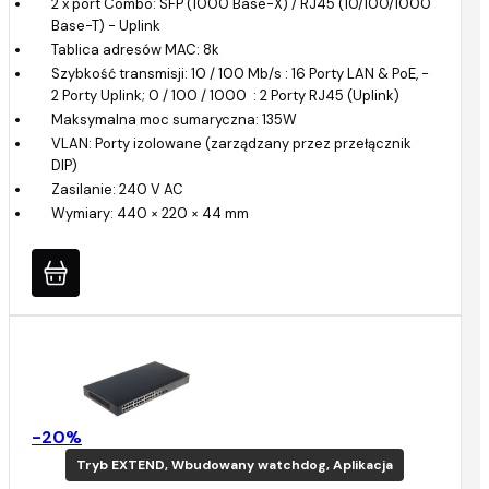
2 x port Combo: SFP (1000 Base-X) / RJ45 (10/100/1000
Base-T) - Uplink
Tablica adresów MAC: 8k
Szybkość transmisji: 10 / 100 Mb/s : 16 Porty LAN & PoE, -
2 Porty Uplink; 0 / 100 / 1000 : 2 Porty RJ45 (Uplink)
Maksymalna moc sumaryczna: 135W
VLAN: Porty izolowane (zarządzany przez przełącznik
DIP)
Zasilanie: 240 V AC
Wymiary: 440 × 220 × 44 mm
-20%
Tryb EXTEND, Wbudowany watchdog, Aplikacja