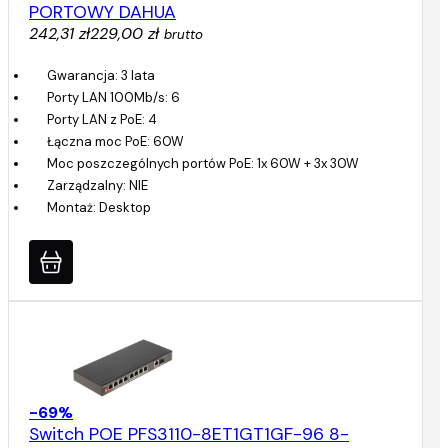
PORTOWY DAHUA
242,31 zł
229,00 zł
brutto
Gwarancja: 3 lata
Porty LAN 100Mb/s: 6
Porty LAN z PoE: 4
Łączna moc PoE: 60W
Moc poszczególnych portów PoE: 1x 60W + 3x 30W
Zarządzalny: NIE
Montaż: Desktop
-69%
Switch POE PFS3110-8ET1GT1GF-96 8-