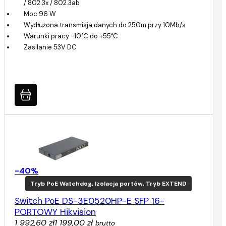
/ 802.3x / 802.3ab
Moc 96 W
Wydłużona transmisja danych do 250m przy 10Mb/s
Warunki pracy -10°C do +55°C
Zasilanie 53V DC
-40%
Tryb PoE Watchdog, Izolacja portów, Tryb EXTEND
Switch PoE DS-3E0520HP-E SFP 16-
PORTOWY Hikvision
1 992,60 zł
1 199,00 zł
brutto