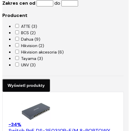
Zakres cen od
do
punkty dostępowe Wi-Fi. Wybierając switche z PoE,
zyskujesz wygodę, oszczędność i niezawodność
Producent
działania całej sieci.
ATTE (3)
BCS (2)
Dahua (9)
Hikvision (2)
Hikvision akcesoria (6)
Tayama (3)
UNV (3)
-34%
Switch PoE DS-3E0310P-E/M 8-PORTOWY