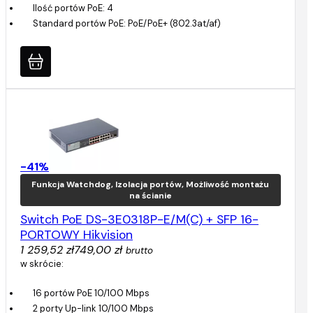
Ilość portów PoE: 4
Standard portów PoE: PoE/PoE+ (802.3at/af)
-41%
Funkcja Watchdog, Izolacja portów, Możliwość montażu
na ścianie
Switch PoE DS-3E0318P-E/M(C) + SFP 16-
PORTOWY Hikvision
1 259,52 zł
749,00 zł
brutto
w skrócie:
16 portów PoE 10/100 Mbps
2 porty Up-link 10/100 Mbps