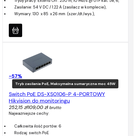
Tryby pracy: Extend On : 250 m, 10 Mb/s @ UTP kat. 5e, 6,
Zasilanie: 54 V DC / 1.22 A (zasilacz w komplecie),
Wymiary: 130 x 85 x 26 mm (szer./dł./wys.),
-57%
Tryb zasilania PoE, Maksymalna sumaryczna moc 45W
Switch PoE DS-XS0106-P 4-PORTOWY
Hikvision do monitoringu
252,15 zł
109,00 zł
brutto
Najważniejsze cechy:
Całkowita ilość portów: 6
Rodzaj: switch PoE