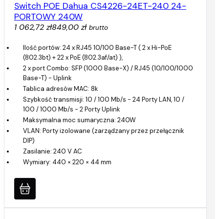
Switch POE Dahua CS4226-24ET-240 24-
PORTOWY 240W
1 062,72 zł
849,00 zł
brutto
Ilość portów: 24 x RJ45 10/100 Base-T ( 2 x Hi-PoE
(802.3bt) + 22 x PoE (802.3af/at) ),
2 x port Combo: SFP (1000 Base-X) / RJ45 (10/100/1000
Base-T) - Uplink
Tablica adresów MAC: 8k
Szybkość transmisji: 10 / 100 Mb/s - 24 Porty LAN, 10 /
100 / 1000 Mb/s - 2 Porty Uplink
Maksymalna moc sumaryczna: 240W
VLAN: Porty izolowane (zarządzany przez przełącznik
DIP)
Zasilanie: 240 V AC
Wymiary: 440 × 220 × 44 mm