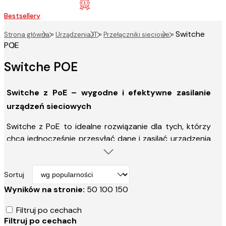
Bestsellery
Switche
Strona główna
»
Urządzenia IT
»
Przełączniki sieciowe
»
POE
Switche POE
Switche z PoE – wygodne i efektywne zasilanie
urządzeń sieciowych
Switche z PoE to idealne rozwiązanie dla tych, którzy
chcą jednocześnie przesyłać dane i zasilać urządzenia
sieciowe jednym kablem. Dzięki technologii Power over
Ethernet, instalacja staje się prostsza i bardziej
ekonomiczna, eliminując konieczność stosowania
Sortuj
dodatkowych zasilaczy. Switche z PoE świetnie
Wyników na stronie:
50
100
150
sprawdzają się w systemach monitoringu, gdzie zasila
Filtruj po cechach
się kamery IP, a także w biurach, łącząc w jednej
Filtruj po cechach
infrastrukturze urządzenia takie jak telefony VoIP czy