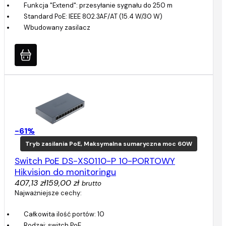
Funkcja "Extend": przesyłanie sygnału do 250 m
Standard PoE: IEEE 802.3AF/AT (15.4 W/30 W)
Wbudowany zasilacz
-61%
Tryb zasilania PoE, Maksymalna sumaryczna moc 60W
Switch PoE DS-XS0110-P 10-PORTOWY
Hikvision do monitoringu
407,13 zł
159,00 zł
brutto
Najważniejsze cechy:
Całkowita ilość portów: 10
Rodzaj: switch PoE