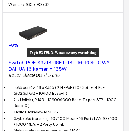
Wymiary: 160 x 90 x 32
-8%
Tryb EXTEND, Wbudowany watchdog
Switch POE S3218-16ET-135 16-PORTOWY
DAHUA 16 kamer = 135W
921,27 zł
849,00 zł
brutto
Ilość portów: 16 x RJ45 ( 2 Hi-PoE (802.3bt) + 14 PoE
(802.3af/at) - 10/100 Base-T )
2 x Uplink ( RJ45 - 10/100/1000 Base-T / port SFP - 1000
Base-X )
Tablica adresów MAC: 8k
Szybkość transmisji: 10 / 100 Mb/s - 16 Porty LAN, 10 / 100
/ 1000 Mb/s - 2 Porty Uplink
Maksymalna moc sumaryczna: 135W