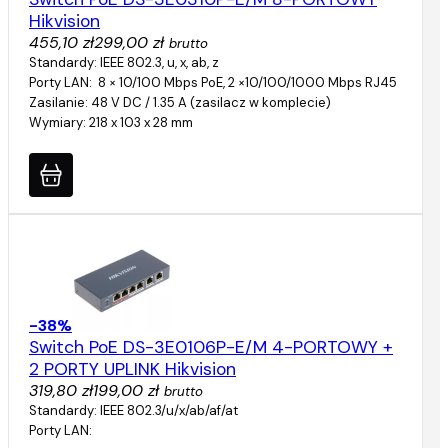
Hikvision
455,10 zł
299,00 zł
brutto
Standardy: IEEE 802.3, u, x, ab, z
Porty LAN: 8 × 10/100 Mbps PoE, 2 ×10/100/1000 Mbps RJ45
Zasilanie: 48 V DC / 1.35 A (zasilacz w komplecie)
Wymiary: 218 x 103 x 28 mm
-38%
Switch PoE DS-3E0106P-E/M 4-PORTOWY +
2 PORTY UPLINK Hikvision
319,80 zł
199,00 zł
brutto
Standardy: IEEE 802.3/u/x/ab/af/at
Porty LAN: