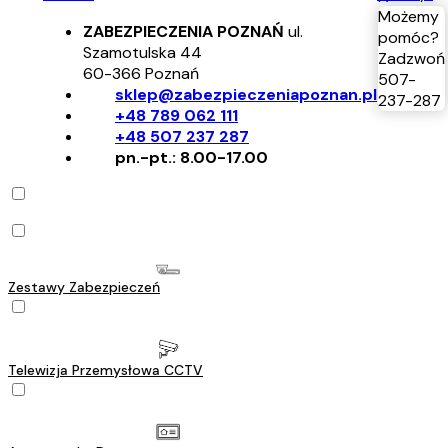
Możemy
ZABEZPIECZENIA POZNAŃ
ul.
pomóc?
Szamotulska 44
Zadzwoń
60-366
Poznań
507-
sklep@zabezpieczeniapoznan.pl
237-287
+48 789 062 111
+48 507 237 287
pn.-pt.: 8.00-17.00
Zestawy Zabezpieczeń
Telewizja Przemysłowa CCTV