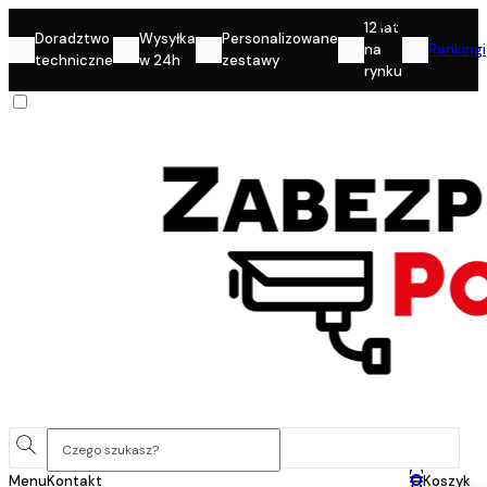
Konto
12 lat
Doradztwo
Wysyłka
Personalizowane
na
Rankingi
techniczne
w 24h
zestawy
rynku
0
Menu
Kontakt
Koszyk