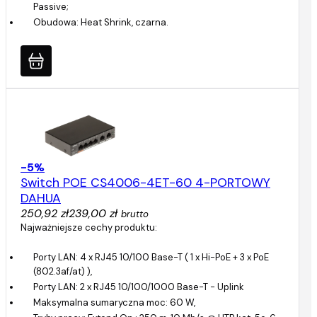
Passive;
Obudowa: Heat Shrink, czarna.
-5%
Switch POE CS4006-4ET-60 4-PORTOWY
DAHUA
250,92 zł
239,00 zł
brutto
Najważniejsze cechy produktu:
Porty LAN: 4 x RJ45 10/100 Base-T ( 1 x Hi-PoE + 3 x PoE
(802.3af/at) ),
Porty LAN: 2 x RJ45 10/100/1000 Base-T - Uplink
Maksymalna sumaryczna moc: 60 W,