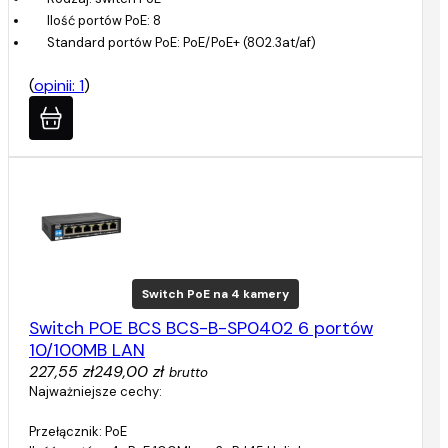
Ilość portów PoE: 8
Standard portów PoE: PoE/PoE+ (802.3at/af)
(
opinii: 1
)
Switch PoE na 4 kamery
Switch POE BCS BCS-B-SP0402 6 portów
10/100MB LAN
227,55 zł
249,00 zł
brutto
Najważniejsze cechy:
Przełącznik: PoE