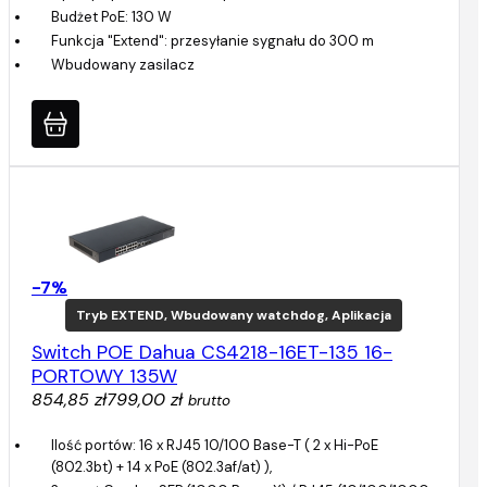
Budżet PoE: 130 W
Funkcja "Extend": przesyłanie sygnału do 300 m
Wbudowany zasilacz
-7%
Tryb EXTEND, Wbudowany watchdog, Aplikacja
Switch POE Dahua CS4218-16ET-135 16-
PORTOWY 135W
854,85 zł
799,00 zł
brutto
Ilość portów: 16 x RJ45 10/100 Base-T ( 2 x Hi-PoE
(802.3bt) + 14 x PoE (802.3af/at) ),