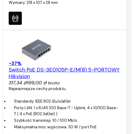
Wymiary: 218 x 107 x 28 mm
-37%
Switch PoE DS-3E0105P-E/M(B) 5-PORTOWY
Hikvision
317,34 zł
199,00 zł
brutto
Najważniejsze cechy produktu:
Standardy: IEEE 802.3/u/x/af/at
Porty LAN: 1 x RJ45 100 Base-T - Uplink, 4 x 10/100 Base-
T ( 4 x PoE (802.3af/at) )
Szybkość transmisji: 10 / 100 Mb/s
Maksymalna moc wyjściowa: 30 W / port PoE