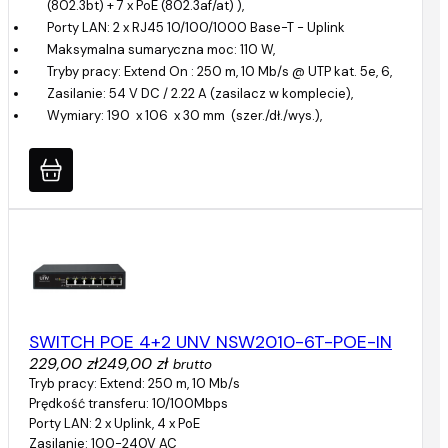
(802.3bt) + 7 x PoE (802.3af/at) ),
Porty LAN: 2 x RJ45 10/100/1000 Base-T - Uplink
Maksymalna sumaryczna moc: 110 W,
Tryby pracy: Extend On : 250 m, 10 Mb/s @ UTP kat. 5e, 6,
Zasilanie: 54 V DC / 2.22 A (zasilacz w komplecie),
Wymiary: 190 x 106 x 30 mm (szer./dł./wys.),
SWITCH POE 4+2 UNV NSW2010-6T-POE-IN
229,00 zł
249,00 zł
brutto
Tryb pracy: Extend: 250 m, 10 Mb/s
Prędkość transferu: 10/100Mbps
Porty LAN: 2 x Uplink, 4 x PoE
Zasilanie: 100-240V AC