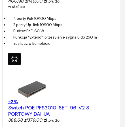
400,98 zł
149,00 zł
brutto
w skrócie:
4 porty PoE 10/100 Mbps
2 porty Up-link 10/100 Mbps
Budżet PoE: 60 W
Funkcja "Extend": przesyłanie sygnału do 250 m
zasilacz w komplecie
-2%
Switch POE PFS3010-8ET-96-V2 8-
PORTOWY DAHUA
388,68 zł
379,00 zł
brutto