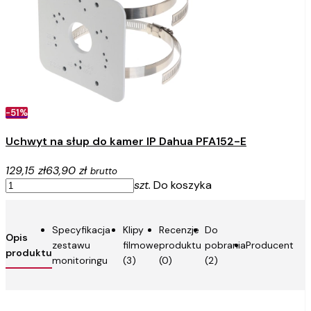
-51%
Uchwyt na słup do kamer IP Dahua PFA152-E
129,15 zł
63,90 zł
brutto
szt.
Do koszyka
Specyfikacja
Klipy
Recenzje
Do
Opis
zestawu
filmowe
produktu
pobrania
Producent
produktu
monitoringu
(3)
(0)
(2)