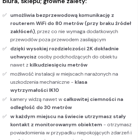
biura, sklepu; główne zalety:
umożliwia bezprzewodową komunikację z
routerem WiFi do 80 metrów (przy braku źródeł
zakłóceń)
, przez co nie wymaga dodatkowych
przewodów poza przewodem zasilającym
dzięki wysokiej rozdzielczości 2K dokładnie
uchwycisz
osoby podchodzących do obiektu
nawet z
kilkudziesięciu metrów
możliwość instalacji w miejscach narażonych na
uszkodzenia mechaniczne -
klasa
wytrzymałości IK10
kamery widzą nawet w
całkowitej ciemności na
odległość do 30 metrów
w każdym miejscu na świecie utrzymasz stały
kontakt z monitorowanym obiektem
- otrzymasz
powiadomienia w przypadku niepokojących zdarzeń i