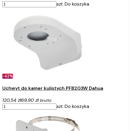
szt.
Do koszyka
-42%
Uchwyt do kamer kulistych PFB203W Dahua
120,54 zł
69,90 zł
brutto
szt.
Do koszyka