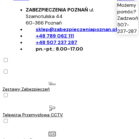
Możemy
ZABEZPIECZENIA POZNAŃ
ul.
pomóc?
Szamotulska 44
Zadzwoń
60-366
Poznań
507-
sklep@zabezpieczeniapoznan.pl
237-287
+48 789 062 111
+48 507 237 287
pn.-pt.: 8.00-17.00
Zestawy Zabezpieczeń
Telewizja Przemysłowa CCTV