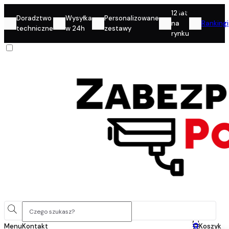
Konto
12 lat
Doradztwo
Wysyłka
Personalizowane
na
Rankingi
techniczne
w 24h
zestawy
rynku
0
Menu
Kontakt
Koszyk