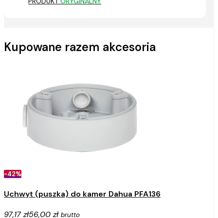
PRODUKT
ORYGINALNY
Kupowane razem akcesoria
-42%
Uchwyt (puszka) do kamer Dahua PFA136
97,17 zł
56,00 zł
brutto