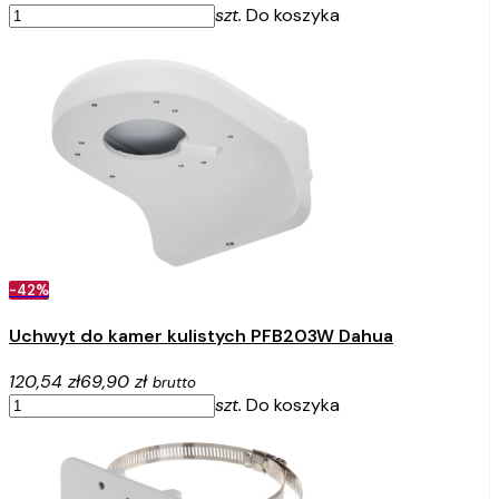
szt.
Do koszyka
-42%
Uchwyt do kamer kulistych PFB203W Dahua
120,54 zł
69,90 zł
brutto
szt.
Do koszyka