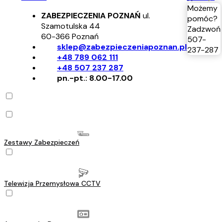
Możemy
ZABEZPIECZENIA POZNAŃ
ul.
pomóc?
Szamotulska 44
Zadzwoń
60-366
Poznań
507-
sklep@zabezpieczeniapoznan.pl
237-287
+48 789 062 111
+48 507 237 287
pn.-pt.: 8.00-17.00
Zestawy Zabezpieczeń
Telewizja Przemysłowa CCTV