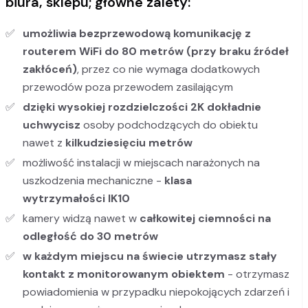
biura, sklepu; główne zalety:
umożliwia bezprzewodową komunikację z
routerem WiFi do 80 metrów (przy braku źródeł
zakłóceń)
, przez co nie wymaga dodatkowych
przewodów poza przewodem zasilającym
dzięki wysokiej rozdzielczości 2K dokładnie
uchwycisz
osoby podchodzących do obiektu
nawet z
kilkudziesięciu metrów
możliwość instalacji w miejscach narażonych na
uszkodzenia mechaniczne -
klasa
wytrzymałości IK10
kamery widzą nawet w
całkowitej ciemności na
odległość do 30 metrów
w każdym miejscu na świecie utrzymasz stały
kontakt z monitorowanym obiektem
- otrzymasz
powiadomienia w przypadku niepokojących zdarzeń i