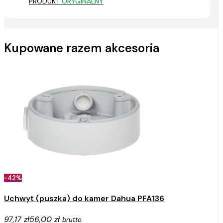
PRODUKT
ORYGINALNY
Kupowane razem akcesoria
-42%
Uchwyt (puszka) do kamer Dahua PFA136
97,17 zł
56,00 zł
brutto