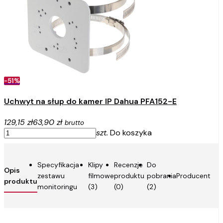
-51%
Uchwyt na słup do kamer IP Dahua PFA152-E
129,15 zł
63,90 zł
brutto
szt.
Do koszyka
Specyfikacja
Klipy
Recenzje
Do
Opis
zestawu
filmowe
produktu
pobrania
Producent
produktu
monitoringu
(3)
(0)
(2)