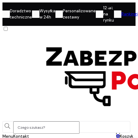
Konto
12 lat
Doradztwo
Wysyłka
Personalizowane
na
Rankingi
techniczne
w 24h
zestawy
rynku
0
Menu
Kontakt
Koszyk