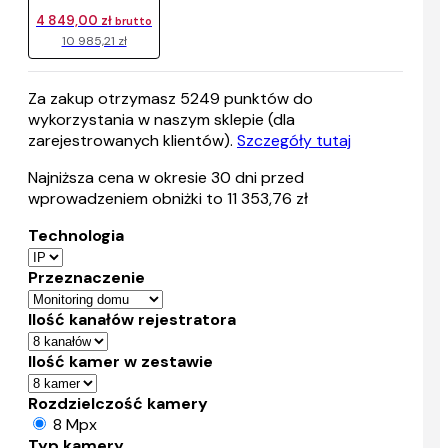
4 849,00 zł
brutto
10 985,21 zł
Za zakup otrzymasz
5249
punktów do
wykorzystania w naszym sklepie (dla
zarejestrowanych klientów).
Szczegóły tutaj
Najniższa cena w okresie 30 dni przed
wprowadzeniem obniżki to 11 353,76 zł
Technologia
Przeznaczenie
Ilość kanałów rejestratora
Ilość kamer w zestawie
Rozdzielczość kamery
8 Mpx
Typ kamery