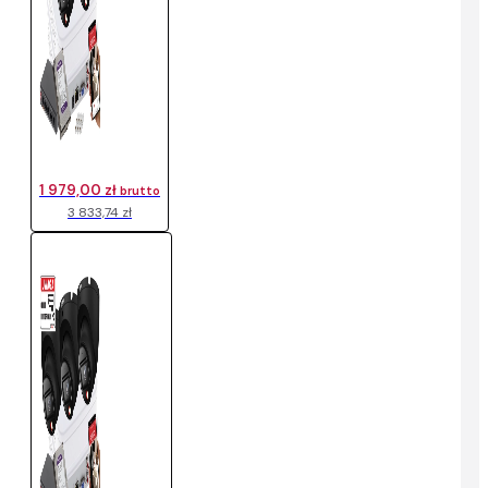
1 979,00 zł
brutto
3 833,74 zł