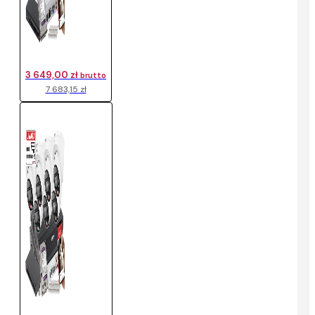
3 649,00 zł
brutto
7 683,15 zł