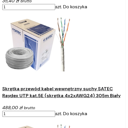
35,40 zł
brutto
szt.
Do koszyka
Skrętka przewód kabel wewnętrzny suchy SATEC
Raydex UTP kat.5E (skrętka 4x2xAWG24) 305m Biały
488,00 zł
brutto
szt.
Do koszyka