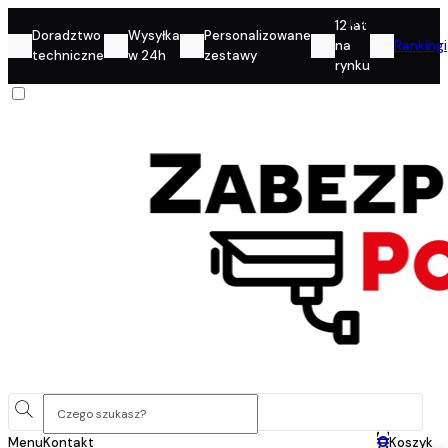
Konto
12 lat
Doradztwo
Wysyłka
Personalizowane
na
Rankingi
techniczne
w 24h
zestawy
rynku
0
Menu
Kontakt
Koszyk