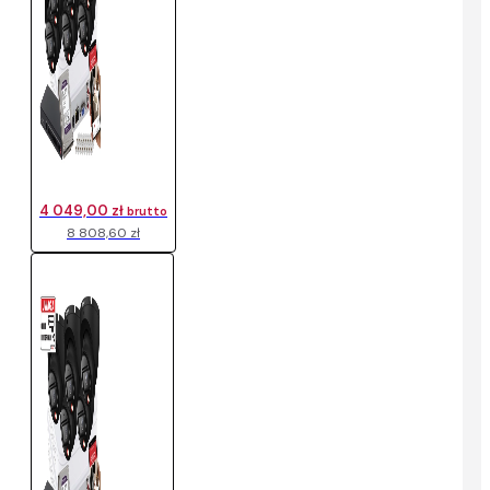
4 049,00 zł
brutto
8 808,60 zł