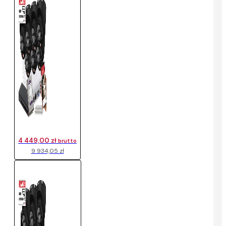
4 449,00 zł
brutto
9 934,05 zł