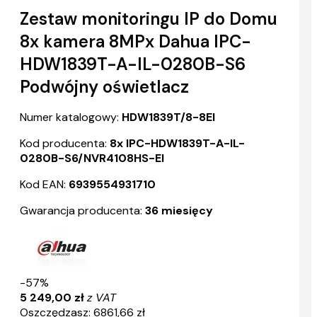
Zestaw monitoringu IP do Domu
8x kamera 8MPx Dahua IPC-
HDW1839T-A-IL-0280B-S6
Podwójny oświetlacz
Numer katalogowy:
HDW1839T/8-8EI
Kod producenta:
8x IPC-HDW1839T-A-IL-
0280B-S6/NVR4108HS-EI
Kod EAN:
6939554931710
Gwarancja producenta:
36 miesięcy
-57%
5 249,00 zł
z VAT
Oszczędzasz: 6861,66 zł