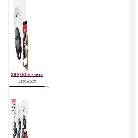
399,00 zł
brutto
1 125,45 zł