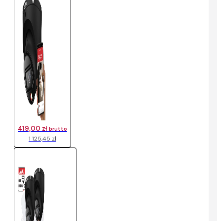
419,00 zł
brutto
1 125,45 zł