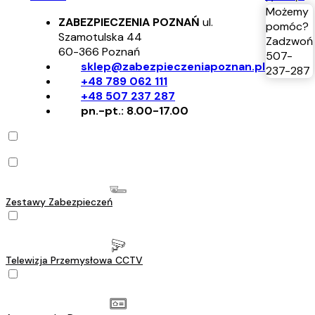
Możemy
ZABEZPIECZENIA POZNAŃ
ul.
pomóc?
Szamotulska 44
Zadzwoń
60-366
Poznań
507-
sklep@zabezpieczeniapoznan.pl
237-287
+48 789 062 111
+48 507 237 287
pn.-pt.: 8.00-17.00
Zestawy Zabezpieczeń
Telewizja Przemysłowa CCTV