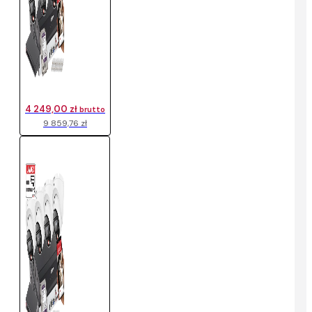
4 249,00 zł
brutto
9 859,76 zł