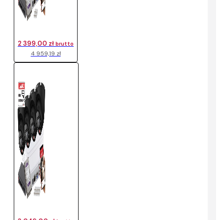
2 399,00 zł
brutto
4 959,19 zł