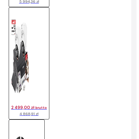
5 994,36 zł
2 499,00 zł
brutto
4 868,91 zł