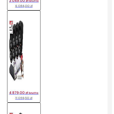
3 049,00 zł
brutto
6 084,00 zł
4 879,00 zł
brutto
11 059,50 zł