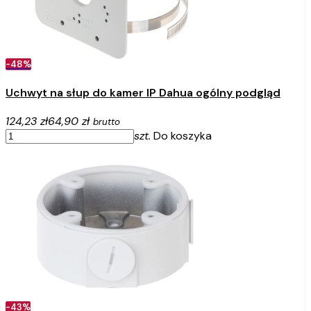
-48%
Uchwyt na słup do kamer IP Dahua ogólny podgląd
124,23 zł
64,90 zł
brutto
szt.
Do koszyka
-43%