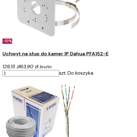
-51%
Uchwyt na słup do kamer IP Dahua PFA152-E
129,15 zł
63,90 zł
brutto
szt.
Do koszyka