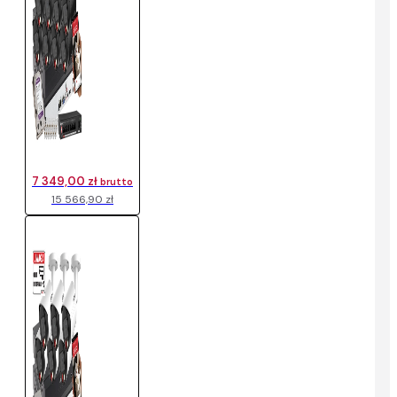
7 349,00 zł
brutto
15 566,90 zł