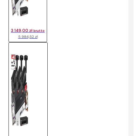
3 149,00 zł
brutto
5 984,52 zł