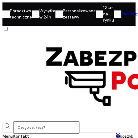
Konto
12 lat
Doradztwo
Wysyłka
Personalizowane
na
Rankingi
techniczne
w 24h
zestawy
rynku
0
Menu
Kontakt
Koszyk