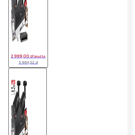
2 999,00 zł
brutto
5 984,52 zł