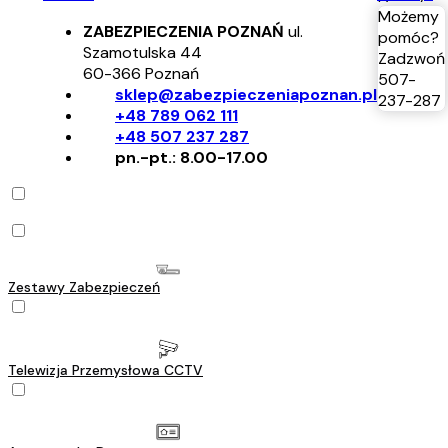
Możemy
ZABEZPIECZENIA POZNAŃ
ul.
pomóc?
Szamotulska 44
Zadzwoń
60-366
Poznań
507-
sklep@zabezpieczeniapoznan.pl
237-287
+48 789 062 111
+48 507 237 287
pn.-pt.: 8.00-17.00
Zestawy Zabezpieczeń
Telewizja Przemysłowa CCTV