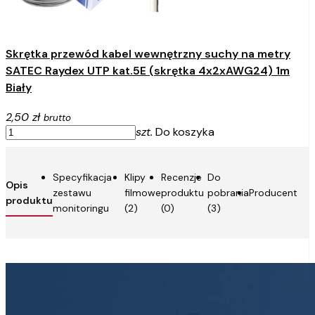
Skrętka przewód kabel wewnętrzny suchy na metry
SATEC Raydex UTP kat.5E (skrętka 4x2xAWG24) 1m
Biały
2,50 zł
brutto
szt.
Do koszyka
Specyfikacja
Klipy
Recenzje
Do
Opis
zestawu
filmowe
produktu
pobrania
Producent
produktu
monitoringu
(2)
(0)
(3)