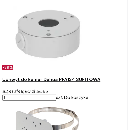
-39%
Uchwyt do kamer Dahua PFA134 SUFITOWA
82,41 zł
49,90 zł
brutto
szt.
Do koszyka