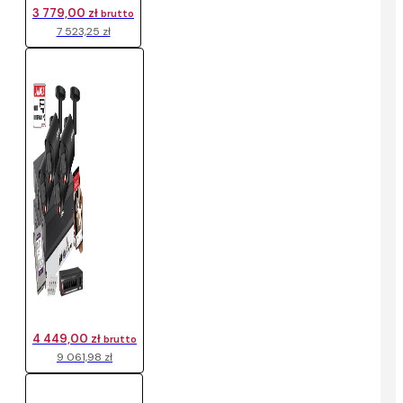
3 779,00 zł
brutto
7 523,25 zł
4 449,00 zł
brutto
9 061,98 zł