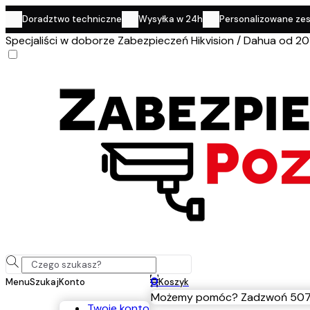
Doradztwo techniczne
Wysyłka w 24h
Personalizowane ze
Specjaliści w doborze Zabezpieczeń Hikvision / Dahua od 20
0
Menu
Szukaj
Konto
Koszyk
Możemy pomóc? Zadzwoń 507
Twoje konto