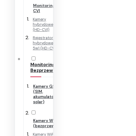
Monitoring HD-
CVI
Kamery
hybrydowe 4w1
(HD-CVI)
Rejestratory
hybrydowe + IP
5w1 (HD-CVI)
Monitoring
Bezprzewodowy
Kamery GSM
(SIM,
akumulator,
solar)
Kamery WiFi
(bezprzewodowe)
Kamery WiFi