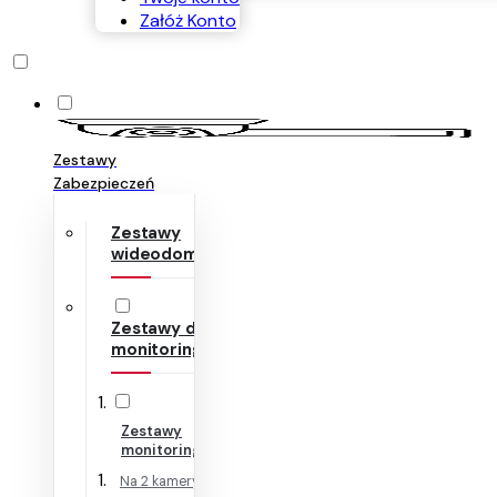
Załóż Konto
Zestawy
Zabezpieczeń
Zestawy
wideodomofonów
Zestawy do
monitoringu
Zestawy
monitoringu IP
Na 2 kamery