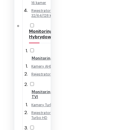
16 kamer
Rejestratory IP na
32/64/128 kamer
Monitoring
Hybrydowy
Monitoring AHD
Kamery AHD
Rejestratory AHD
Monitoring HD-
TVI
Kamery Turbo HD
Rejestratory
Turbo HD