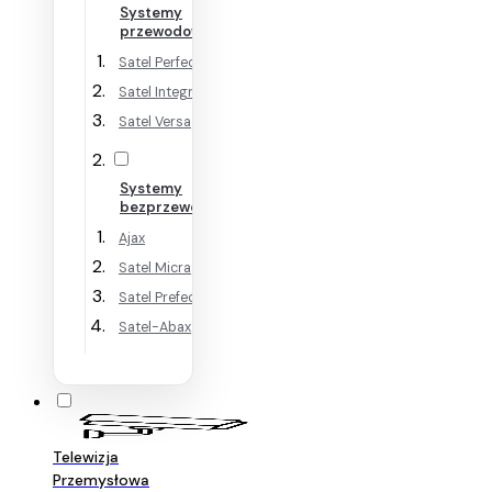
Systemy
przewodowe
Satel Perfecta
Satel Integra
Satel Versa
Systemy
bezprzewodowe
Ajax
Satel Micra
Satel Prefecta WRL
Satel-Abax
Telewizja
Przemysłowa