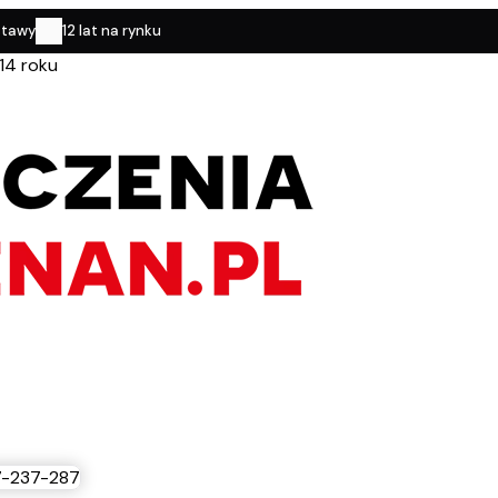
stawy
12 lat na rynku
14 roku
-237-287