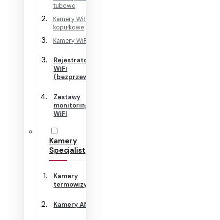
tubowe
Kamery WiFi
kopułkowe
Kamery WiFi Cube
Rejestratory
WiFi
(bezprzewodowe)
Zestawy
monitoringu
WiFI
Kamery
Specjalistyczne
Kamery
termowizyjne
Kamery ANPR