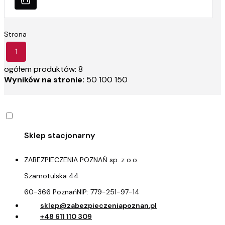
Strona
1
ogółem produktów: 8
Wyników na stronie:
50
100
150
ZABEZPIECZENIA POZNAŃ sp. z o.o.
Szamotulska 44
60-366 Poznań
NIP:
779-251-97-14
sklep@zabezpieczeniapoznan.pl
+48 611 110 309