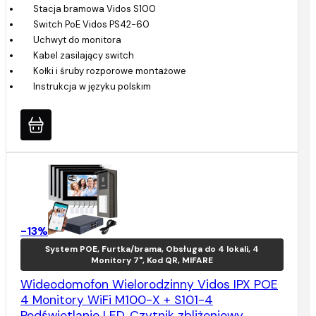
Stacja bramowa Vidos S100
Switch PoE Vidos PS42-60
Uchwyt do monitora
Kabel zasilający switch
Kołki i śruby rozporowe montażowe
Instrukcja w języku polskim
-13%
System POE, Furtka/brama, Obsługa do 4 lokali, 4
Monitory 7", Kod QR, MIFARE
Wideodomofon Wielorodzinny Vidos IPX POE
4 Monitory WiFi M100-X + S101-4
Podświetlanie LED, Czytnik zbliżeniowy,