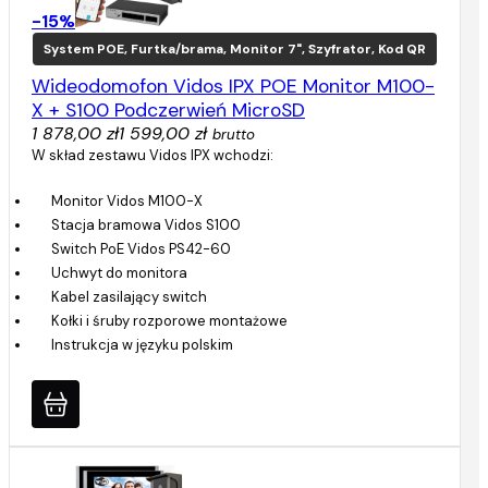
-15%
System POE, Furtka/brama, Monitor 7", Szyfrator, Kod QR
Wideodomofon Vidos IPX POE Monitor M100-
X + S100 Podczerwień MicroSD
1 878,00 zł
1 599,00 zł
brutto
W skład zestawu Vidos IPX wchodzi:
Monitor Vidos M100-X
Stacja bramowa Vidos S100
Switch PoE Vidos PS42-60
Uchwyt do monitora
Kabel zasilający switch
Kołki i śruby rozporowe montażowe
Instrukcja w języku polskim