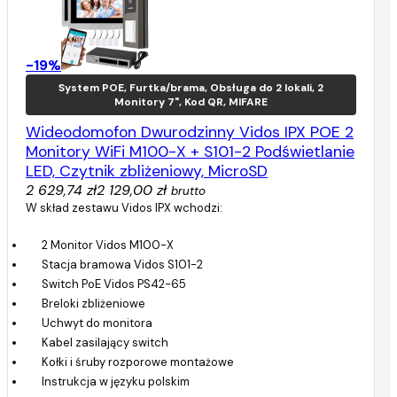
-19%
System POE, Furtka/brama, Obsługa do 2 lokali, 2
Monitory 7", Kod QR, MIFARE
Wideodomofon Dwurodzinny Vidos IPX POE 2
Monitory WiFi M100-X + S101-2 Podświetlanie
LED, Czytnik zbliżeniowy, MicroSD
2 629,74 zł
2 129,00 zł
brutto
W skład zestawu Vidos IPX wchodzi:
2 Monitor Vidos M100-X
Stacja bramowa Vidos S101-2
Switch PoE Vidos PS42-65
Breloki zbliżeniowe
Uchwyt do monitora
Kabel zasilający switch
Kołki i śruby rozporowe montażowe
Instrukcja w języku polskim