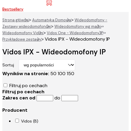
Bestsellery
Strona główna
»
Automatyka Domowa
»
Wideodomofony -
Zestawy wideodomofonów
»
Wideodomofony wg marki
»
Wideodomofony Vidos
»
Vidos One - Wideodomofony IP
»
Vidos IPX - Wideodomofony IP
Przykładowe zestawy
»
Vidos IPX - Wideodomofony IP
Sortuj
Wyników na stronie:
50
100
150
Filtruj po cechach
Filtruj po cechach
Zakres cen od
do
Producent
Vidos (8)