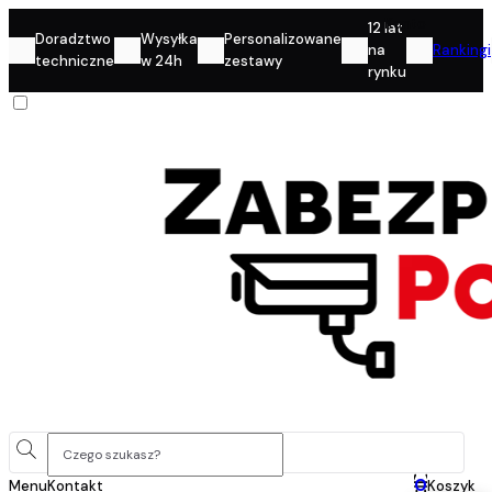
Konto
12 lat
Doradztwo
Wysyłka
Personalizowane
na
Rankingi
techniczne
w 24h
zestawy
rynku
0
Menu
Kontakt
Koszyk