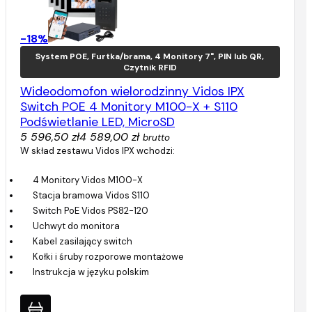
-18%
System POE, Furtka/brama, 4 Monitory 7", PIN lub QR,
Czytnik RFID
Wideodomofon wielorodzinny Vidos IPX
Switch POE 4 Monitory M100-X + S110
Podświetlanie LED, MicroSD
5 596,50 zł
4 589,00 zł
brutto
W skład zestawu Vidos IPX wchodzi:
4 Monitory Vidos M100-X
Stacja bramowa Vidos S110
Switch PoE Vidos PS82-120
Uchwyt do monitora
Kabel zasilający switch
Kołki i śruby rozporowe montażowe
Instrukcja w języku polskim