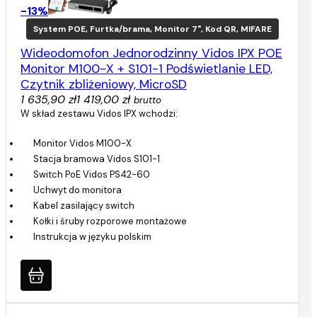
-13%
System POE, Furtka/brama, Monitor 7", Kod QR, MIFARE
Wideodomofon Jednorodzinny Vidos IPX POE
Monitor M100-X + S101-1 Podświetlanie LED,
Czytnik zbliżeniowy, MicroSD
1 635,90 zł
1 419,00 zł
brutto
W skład zestawu Vidos IPX wchodzi:
Monitor Vidos M100-X
Stacja bramowa Vidos S101-1
Switch PoE Vidos PS42-60
Uchwyt do monitora
Kabel zasilający switch
Kołki i śruby rozporowe montażowe
Instrukcja w języku polskim