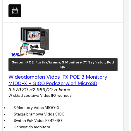
-16%
System POE, Furtka/brama, 3 Monitory 7", Szyfrator, Kod
QR
Wideodomofon Vidos IPX POE 3 Monitory
M100-X + S100 Podczerwień MicroSD
3 579,30 zł
2 989,00 zł
brutto
W skład zestawu Vidos IPX wchodzi:
3 Monitory Vidos M100-X
Stacja bramowa Vidos S100
Switch PoE Vidos PS42-60
Uchwyt do monitora