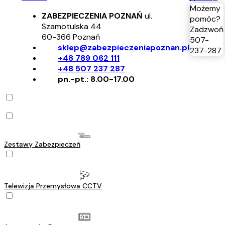
Możemy
ZABEZPIECZENIA POZNAŃ
ul.
pomóc?
Szamotulska 44
Zadzwoń
60-366
Poznań
507-
sklep@zabezpieczeniapoznan.pl
237-287
+48 789 062 111
+48 507 237 287
pn.-pt.: 8.00-17.00
Zestawy Zabezpieczeń
Telewizja Przemysłowa CCTV