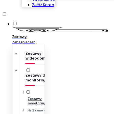
Załóż Konto
Zestawy
Zabezpieczeń
Zestawy
wideodomofonów
Zestawy do
monitoringu
Zestawy
monitoringu IP
Na 2 kamery