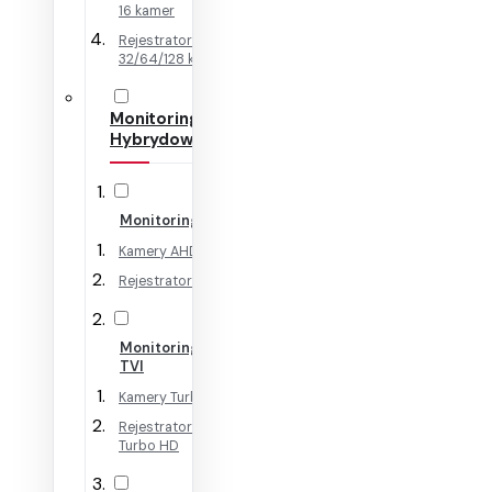
16 kamer
Rejestratory IP na
32/64/128 kamer
Monitoring
Hybrydowy
Monitoring AHD
Kamery AHD
Rejestratory AHD
Monitoring HD-
TVI
Kamery Turbo HD
Rejestratory
Turbo HD