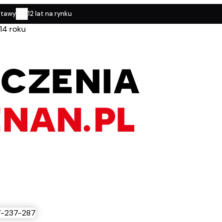
stawy
12 lat na rynku
14 roku
-237-287