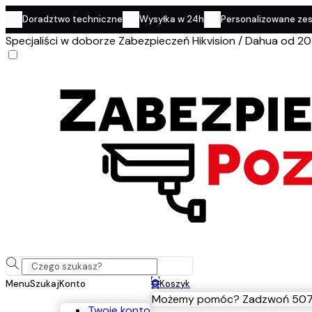
Doradztwo techniczne
Wysyłka w 24h
Personalizowane ze
Specjaliści w doborze Zabezpieczeń Hikvision / Dahua od 20
0
Menu
Szukaj
Konto
Koszyk
Możemy pomóc? Zadzwoń 507
Twoje konto