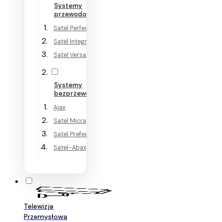
Systemy
przewodowe
Satel Perfecta
Satel Integra
Satel Versa
Systemy
bezprzewodowe
Ajax
Satel Micra
Satel Prefecta WRL
Satel-Abax
Telewizja
Przemysłowa