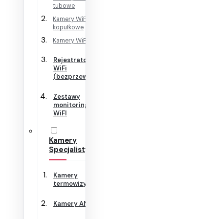
tubowe
Kamery WiFi
kopułkowe
Kamery WiFi Cube
Rejestratory
WiFi
(bezprzewodowe)
Zestawy
monitoringu
WiFI
Kamery
Specjalistyczne
Kamery
termowizyjne
Kamery ANPR