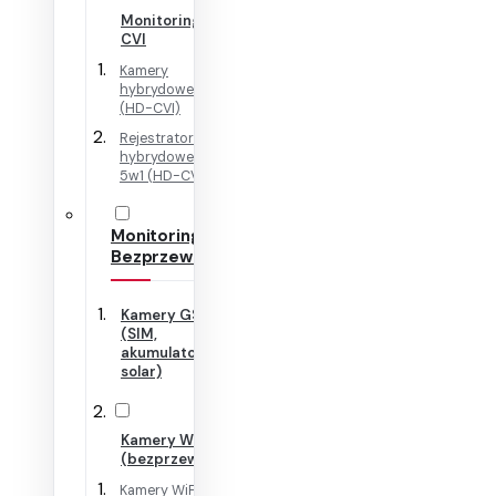
Monitoring HD-
CVI
Kamery
hybrydowe 4w1
(HD-CVI)
Rejestratory
hybrydowe + IP
5w1 (HD-CVI)
Monitoring
Bezprzewodowy
Kamery GSM
(SIM,
akumulator,
solar)
Kamery WiFi
(bezprzewodowe)
Kamery WiFi