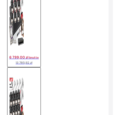
6 799,00 zł
brutto
13 785,92 zł