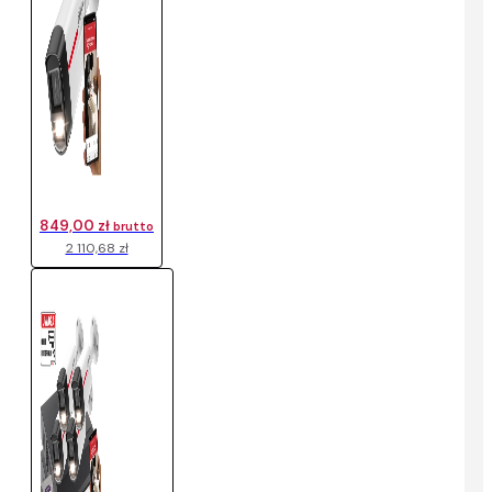
849,00 zł
brutto
2 110,68 zł