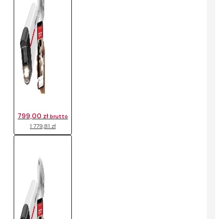
799,00 zł
brutto
1 779,81 zł