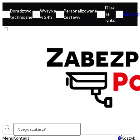
Konto
12 lat
Doradztwo
Wysyłka
Personalizowane
na
Rankingi
techniczne
w 24h
zestawy
rynku
0
Menu
Kontakt
Koszyk