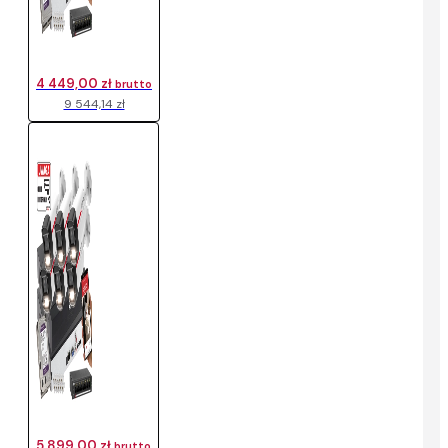
4 449,00 zł
brutto
9 544,14 zł
5 899,00 zł
brutto