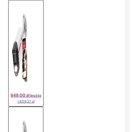
649,00 zł
brutto
1 659,27 zł