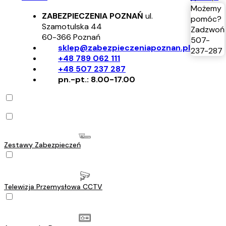
Możemy
ZABEZPIECZENIA POZNAŃ
ul.
pomóc?
Szamotulska 44
Zadzwoń
60-366
Poznań
507-
sklep@zabezpieczeniapoznan.pl
237-287
+48 789 062 111
+48 507 237 287
pn.-pt.: 8.00-17.00
Zestawy Zabezpieczeń
Telewizja Przemysłowa CCTV