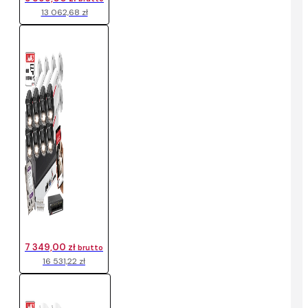
13 062,68 zł
7 349,00 zł
brutto
16 531,22 zł