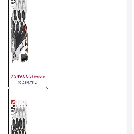
7 349,00 zł
brutto
15 285,78 zł