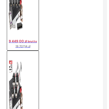
9 449,00 zł
brutto
19 707,14 zł