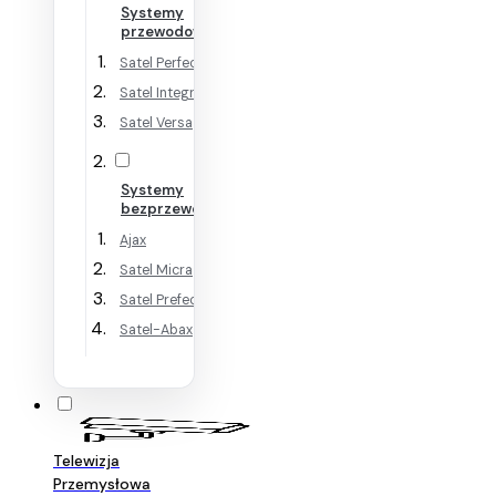
Systemy
przewodowe
Satel Perfecta
Satel Integra
Satel Versa
Systemy
bezprzewodowe
Ajax
Satel Micra
Satel Prefecta WRL
Satel-Abax
Telewizja
Przemysłowa