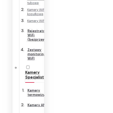
tubowe
Kamery WiFi
kopułkowe
Kamery WiFi Cube
Rejestratory
WiFi
(bezprzewodowe)
Zestawy
monitoringu
WiFI
Kamery
Specjalistyczne
Kamery
termowizyjne
Kamery ANPR