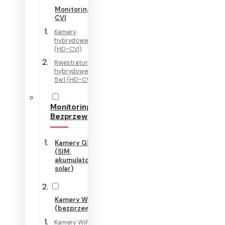
Monitoring HD-
CVI
Kamery
hybrydowe 4w1
(HD-CVI)
Rejestratory
hybrydowe + IP
5w1 (HD-CVI)
Monitoring
Bezprzewodowy
Kamery GSM
(SIM,
akumulator,
solar)
Kamery WiFi
(bezprzewodowe)
Kamery WiFi