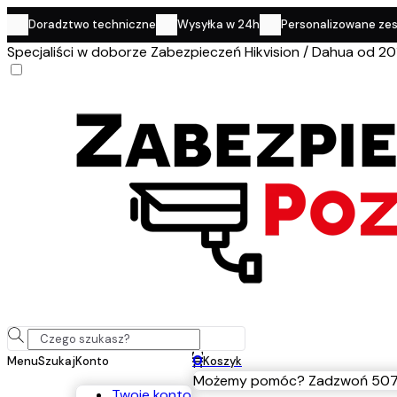
Doradztwo techniczne
Wysyłka w 24h
Personalizowane ze
Specjaliści w doborze Zabezpieczeń Hikvision / Dahua od 20
0
Menu
Szukaj
Konto
Koszyk
Możemy pomóc? Zadzwoń 507
Twoje konto