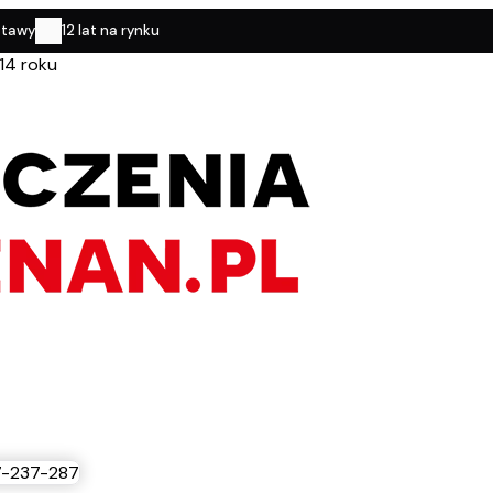
stawy
12 lat na rynku
14 roku
-237-287