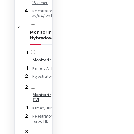
16 kamer
Rejestratory IP na
32/64/128 kamer
Monitoring
Hybrydowy
Monitoring AHD
Kamery AHD
Rejestratory AHD
Monitoring HD-
TVI
Kamery Turbo HD
Rejestratory
Turbo HD