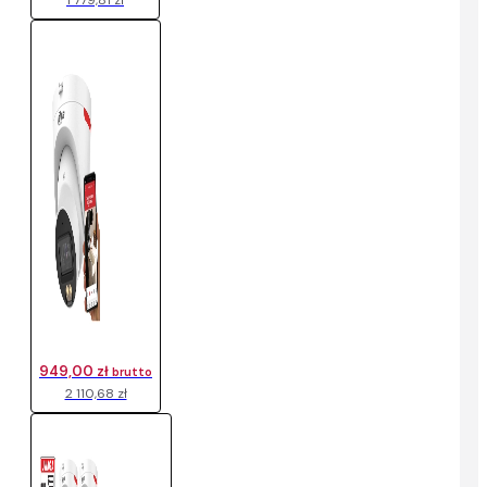
1 779,81 zł
949,00 zł
brutto
2 110,68 zł