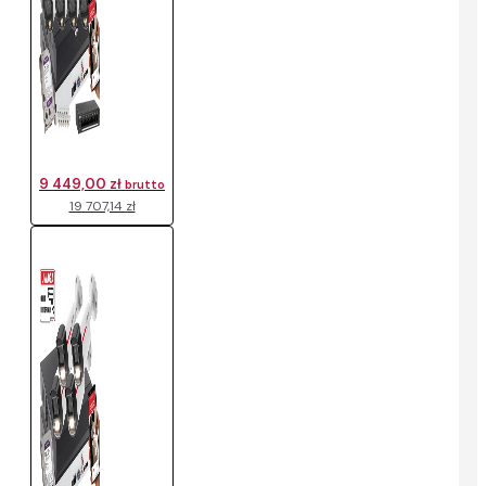
9 449,00 zł
brutto
19 707,14 zł