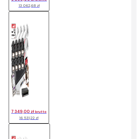
13 062,68 zł
7 349,00 zł
brutto
16 531,22 zł