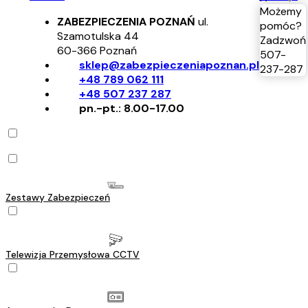
Możemy
ZABEZPIECZENIA POZNAŃ
ul.
pomóc?
Szamotulska 44
Zadzwoń
60-366
Poznań
507-
sklep@zabezpieczeniapoznan.pl
237-287
+48 789 062 111
+48 507 237 287
pn.-pt.: 8.00-17.00
Zestawy Zabezpieczeń
Telewizja Przemysłowa CCTV