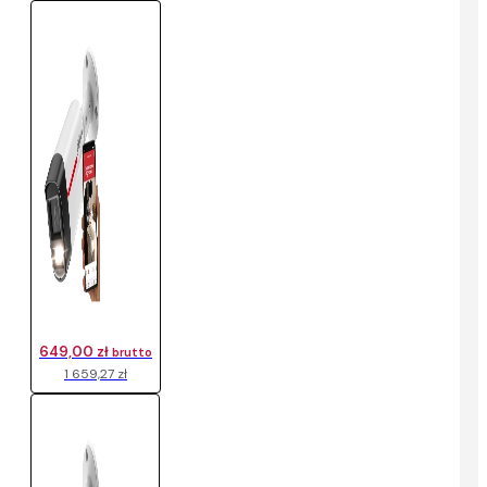
649,00 zł
brutto
1 659,27 zł