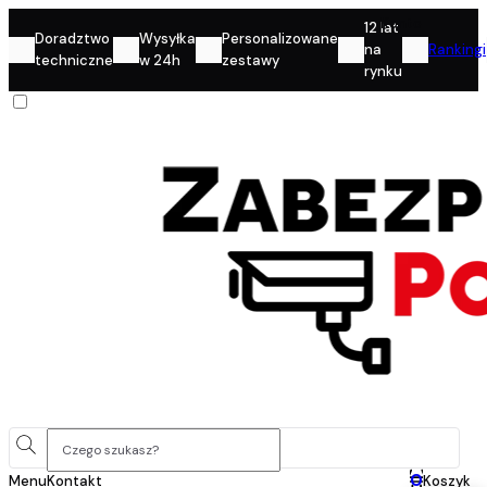
Konto
12 lat
Doradztwo
Wysyłka
Personalizowane
na
Rankingi
techniczne
w 24h
zestawy
rynku
0
Menu
Kontakt
Koszyk