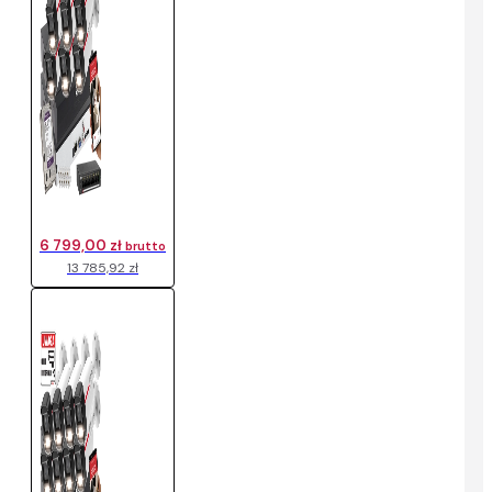
6 799,00 zł
brutto
13 785,92 zł