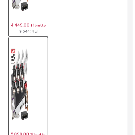
4 449,00 zł
brutto
9 544,14 zł
5 899,00 zł
brutto