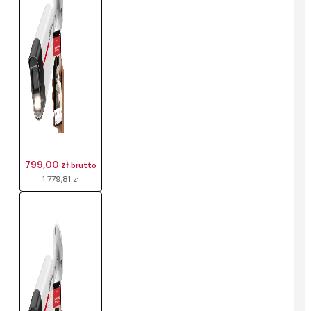
799,00 zł
brutto
1 779,81 zł