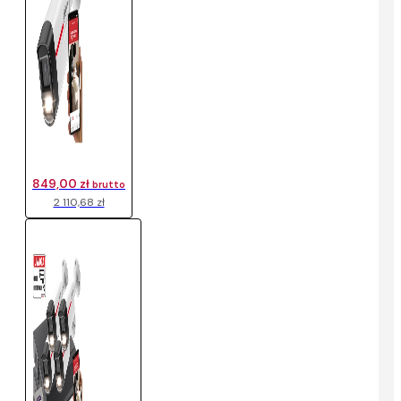
849,00 zł
brutto
2 110,68 zł