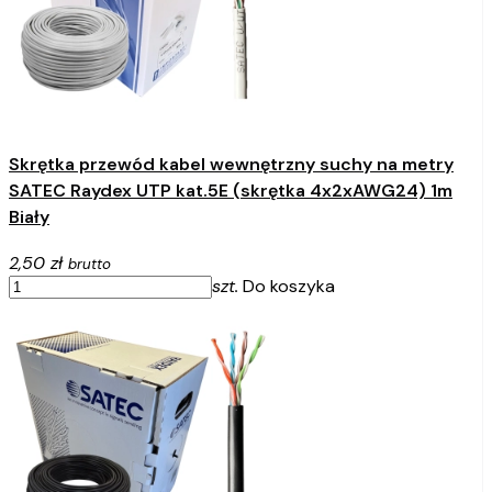
Skrętka przewód kabel wewnętrzny suchy na metry
SATEC Raydex UTP kat.5E (skrętka 4x2xAWG24) 1m
Biały
2,50 zł
brutto
szt.
Do koszyka