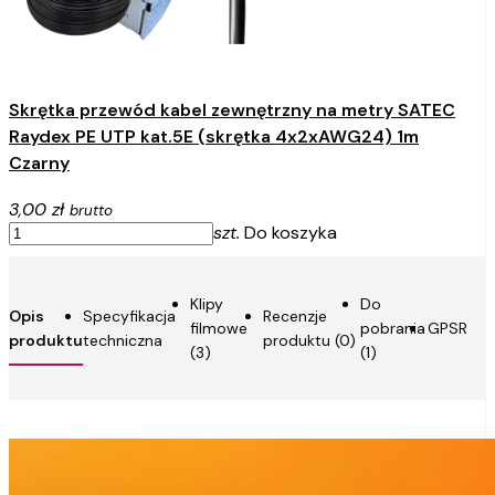
Skrętka przewód kabel zewnętrzny na metry SATEC
Raydex PE UTP kat.5E (skrętka 4x2xAWG24) 1m
Czarny
3,00 zł
brutto
szt.
Do koszyka
Klipy
Do
Opis
Specyfikacja
Recenzje
filmowe
pobrania
GPSR
produktu
techniczna
produktu (0)
(3)
(1)