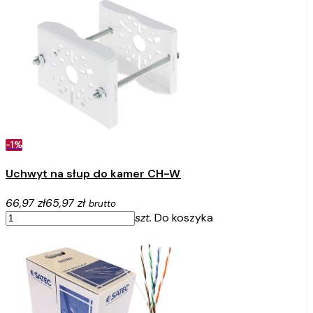
-1%
Uchwyt na słup do kamer CH-W
66,97 zł
65,97 zł
brutto
szt.
Do koszyka