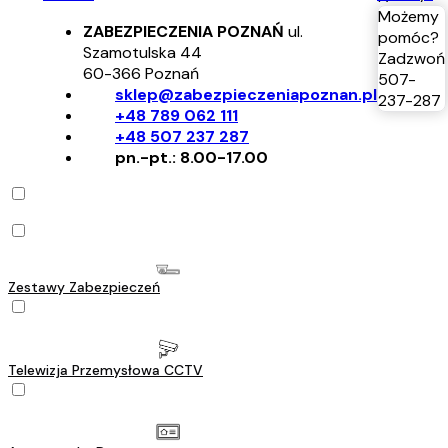
Możemy
ZABEZPIECZENIA POZNAŃ
ul.
pomóc?
Szamotulska 44
Zadzwoń
60-366
Poznań
507-
sklep@zabezpieczeniapoznan.pl
237-287
+48 789 062 111
+48 507 237 287
pn.-pt.: 8.00-17.00
Zestawy Zabezpieczeń
Telewizja Przemysłowa CCTV