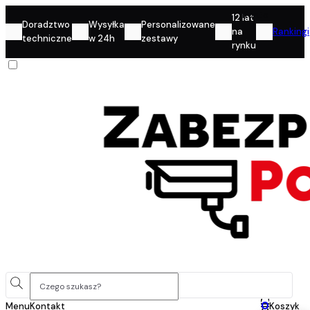
Konto
12 lat
Doradztwo
Wysyłka
Personalizowane
na
Rankingi
techniczne
w 24h
zestawy
rynku
0
Menu
Kontakt
Koszyk