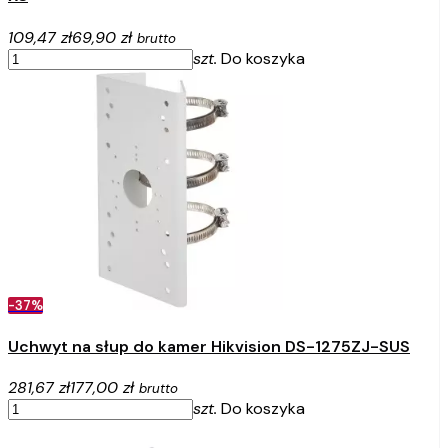
109,47 zł
69,90 zł
brutto
szt.
Do koszyka
-37%
Uchwyt na słup do kamer Hikvision DS-1275ZJ-SUS
281,67 zł
177,00 zł
brutto
szt.
Do koszyka