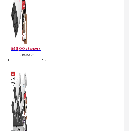
549,00 zł
brutto
1 218,93 zł