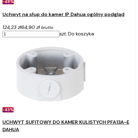
-48%
Uchwyt na słup do kamer IP Dahua ogólny podgląd
124,23 zł
64,90 zł
brutto
szt.
Do koszyka
-43%
UCHWYT SUFITOWY DO KAMER KULISTYCH PFA13A-E
DAHUA