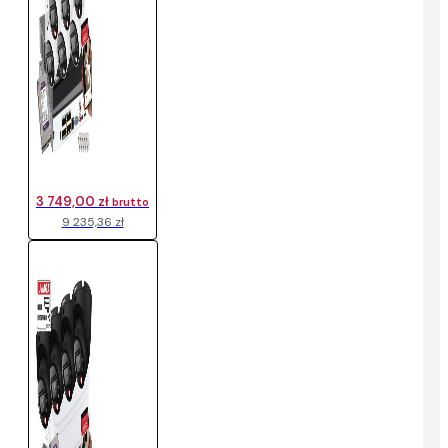
3 749,00 zł
brutto
9 235,36 zł