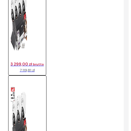
3 299,00 zł
brutto
7 119,81 zł