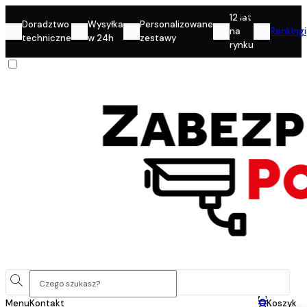
Konto
12 lat
Doradztwo
Wysyłka
Personalizowane
na
Rankingi
techniczne
w 24h
zestawy
rynku
0
Menu
Kontakt
Koszyk