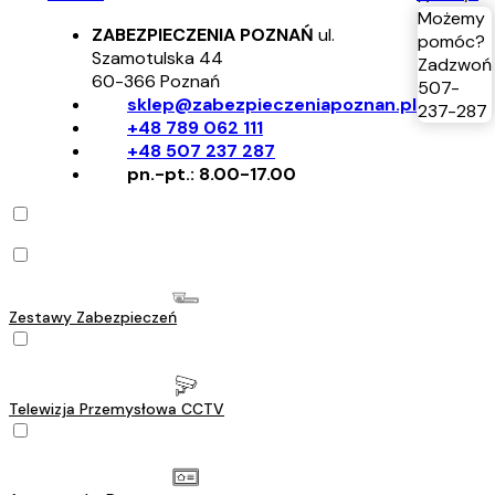
Możemy
ZABEZPIECZENIA POZNAŃ
ul.
pomóc?
Szamotulska 44
Zadzwoń
60-366
Poznań
507-
sklep@zabezpieczeniapoznan.pl
237-287
+48 789 062 111
+48 507 237 287
pn.-pt.: 8.00-17.00
Zestawy Zabezpieczeń
Telewizja Przemysłowa CCTV