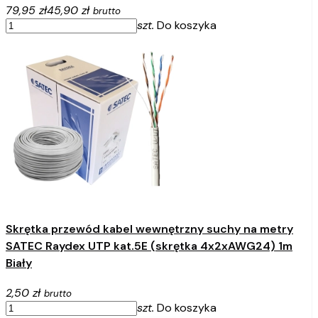
79,95 zł
45,90 zł
brutto
szt.
Do koszyka
Skrętka przewód kabel wewnętrzny suchy na metry
SATEC Raydex UTP kat.5E (skrętka 4x2xAWG24) 1m
Biały
2,50 zł
brutto
szt.
Do koszyka