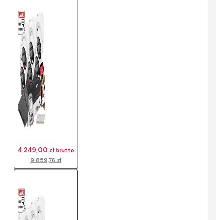
4 249,00 zł
brutto
9 859,76 zł