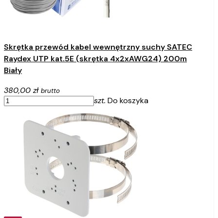
Skrętka przewód kabel wewnętrzny suchy SATEC
Raydex UTP kat.5E (skrętka 4x2xAWG24) 200m
Biały
380,00 zł
brutto
szt.
Do koszyka